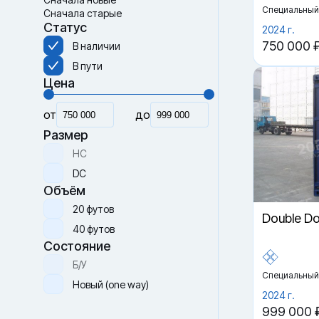
Специальный
Сначала старые
Статус
2024 г.
750 000 
В наличии
В пути
Цена
от
до
Размер
HC
DC
Объём
20 футов
Double D
40 футов
Состояние
Б/У
Специальный
Новый (one way)
2024 г.
999 000 