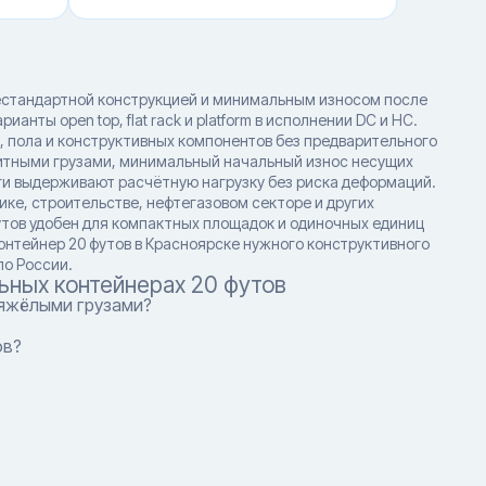
нестандартной конструкцией и минимальным износом после
нты open top, flat rack и platform в исполнении DC и HC.
, пола и конструктивных компонентов без предварительного
итными грузами, минимальный начальный износ несущих
ги выдерживают расчётную нагрузку без риска деформаций.
ке, строительстве, нефтегазовом секторе и других
футов удобен для компактных площадок и одиночных единиц
онтейнер 20 футов в Красноярске нужного конструктивного
по России.
ьных контейнерах 20 футов
тяжёлыми грузами?
ов?