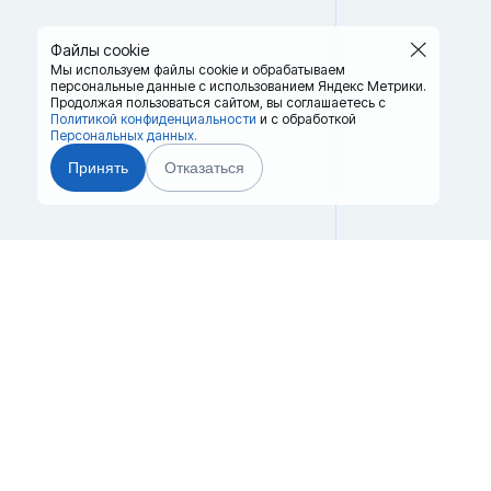
Файлы cookie
Мы используем файлы cookie и обрабатываем
персональные данные с использованием Яндекс Метрики.
Продолжая пользоваться сайтом,
вы соглашаетесь с
Политикой конфиденциальности
и с обработкой
Персональных данных.
Принять
Отказаться
Главная
Терминалы
8 (
Каталог
Услуги
kra
Лизинг
Контакты
Партнёры
Реквизиты
г. Кра
Оплата
Вопрос-Ответ
Берез
Отзывы
© 2008–2026.
Все права защищены.