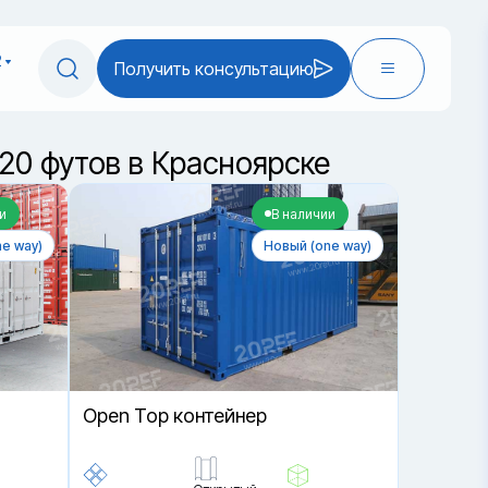
2
Получить консультацию
20 футов в Красноярске
и
В наличии
e way)
Новый (one way)
Open Top контейнер