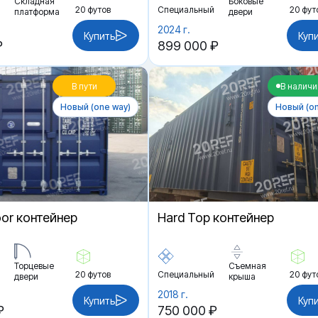
Складная
Боковые
20 футов
Специальный
20 фут
платформа
двери
2024 г.
Купить
Куп
₽
899 000 ₽
В пути
В наличи
Новый (one way)
Новый (on
oor контейнер
Hard Top контейнер
Торцевые
Съемная
20 футов
Специальный
20 фут
двери
крыша
2018 г.
Купить
Куп
₽
750 000 ₽