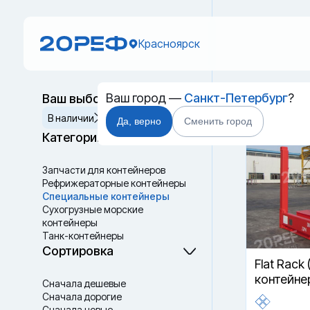
Красноярск
Ваш город —
Санкт-Петербург
?
Ваш выбор
Новый 
Сбросить
В наличии
В пути
Да, верно
Сменить город
Категории
Запчасти для контейнеров
Рефрижераторные контейнеры
Специальные контейнеры
Cухогрузные морские
контейнеры
Танк-контейнеры
Термоконтейнеры
Сортировка
Flat Rack 
контейне
Сначала дешевые
Сначала дорогие
Сначала новые