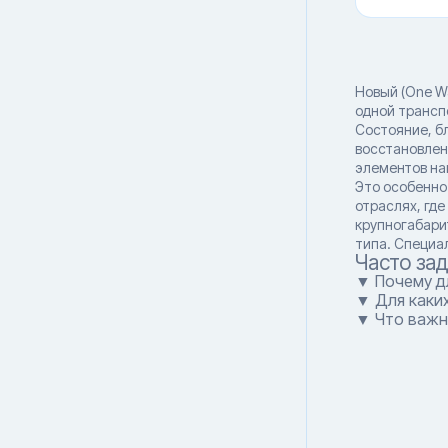
Новый (One W
одной транспо
Состояние, б
восстановлен
элементов на
Это особенно
отраслях, гд
крупногабари
типа. Специал
Часто за
▼ Почему д
▼ Для каки
▼ Что важн