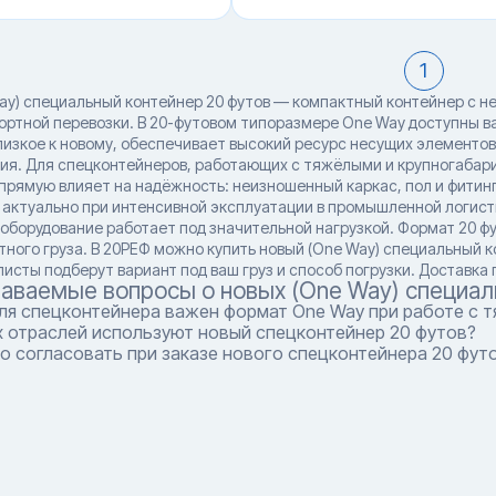
1
ay) специальный контейнер 20 футов — компактный контейнер с 
ртной перевозки. В 20-футовом типоразмере One Way доступны вариа
лизкое к новому, обеспечивает высокий ресурс несущих элементов
ия. Для спецконтейнеров, работающих с тяжёлыми и крупногабар
прямую влияет на надёжность: неизношенный каркас, пол и фитин
 актуально при интенсивной эксплуатации в промышленной логисти
е оборудование работает под значительной нагрузкой. Формат 20 
тного груза. В 20РЕФ можно купить новый (One Way) специальный к
исты подберут вариант под ваш груз и способ погрузки. Доставка 
даваемые вопросы о новых (One Way) специал
ля спецконтейнера важен формат One Way при работе с 
х отраслей используют новый спецконтейнер 20 футов?
о согласовать при заказе нового спецконтейнера 20 фут