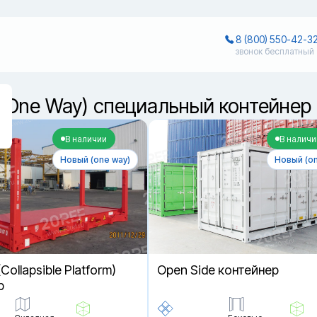
8 (800) 550-42-3
звонок бесплатный
(One Way) специальный контейнер 
В наличии
В наличи
Новый (one way)
Новый (on
(Collapsible Platform)
Open Side контейнер
р