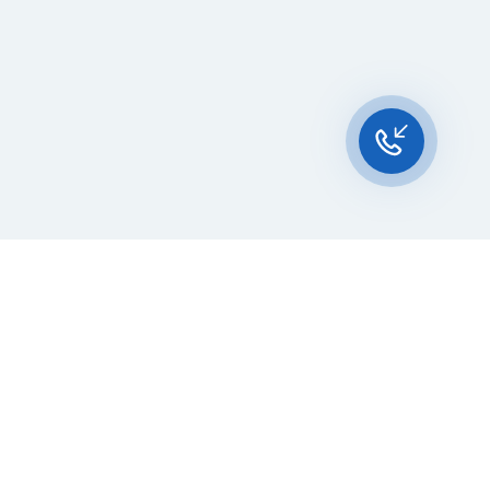
Чат-мессенджер
За 10 лет работы мы помогли
нескольким тысячам компаний с
покупкой
и доставкой контейнеров
Начните развивать свой
бизнес с 20РЕФ сегодня
бличной оферты
Персональные данные
Получение рекламных рассылок