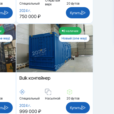
Открытый
ов
Специальный
20 футов
верх
2024 г.
ить
Купить
750 000 ₽
и
В наличии
e way)
Новый (one way)
Bulk контейнер
ов
Специальный
Насыпной
20 футов
2024 г.
ить
Купить
999 000 ₽