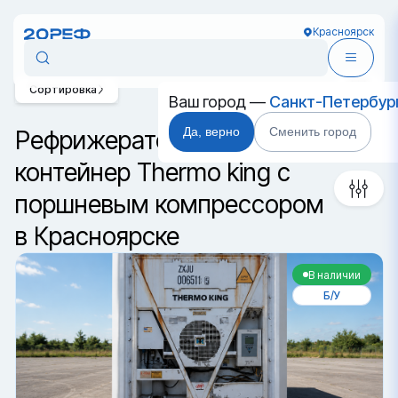
Красноярск
Сортировка
Ваш город —
Санкт-Петербур
Да, верно
Сменить город
Рефрижераторный
контейнер Thermo king с
поршневым компрессором
в Красноярске
В наличии
Б/У