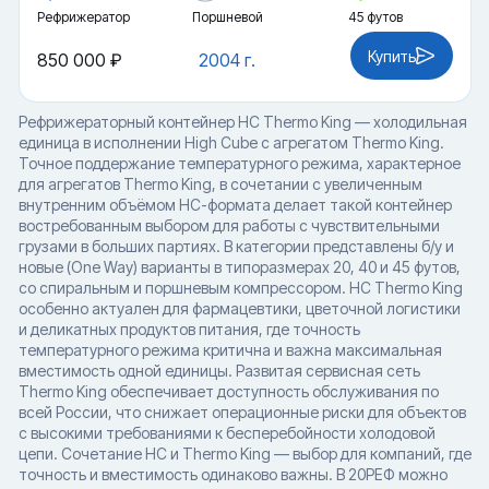
Рефрижератор
Поршневой
45 футов
Купить
850 000 ₽
2004 г.
Рефрижераторный контейнер HC Thermo King — холодильная
единица в исполнении High Cube с агрегатом Thermo King.
Точное поддержание температурного режима, характерное
для агрегатов Thermo King, в сочетании с увеличенным
внутренним объёмом HC-формата делает такой контейнер
востребованным выбором для работы с чувствительными
грузами в больших партиях. В категории представлены б/у и
новые (One Way) варианты в типоразмерах 20, 40 и 45 футов,
со спиральным и поршневым компрессором. HC Thermo King
особенно актуален для фармацевтики, цветочной логистики
и деликатных продуктов питания, где точность
температурного режима критична и важна максимальная
вместимость одной единицы. Развитая сервисная сеть
Thermo King обеспечивает доступность обслуживания по
всей России, что снижает операционные риски для объектов
с высокими требованиями к бесперебойности холодовой
цепи. Сочетание HC и Thermo King — выбор для компаний, где
точность и вместимость одинаково важны. В 20РЕФ можно