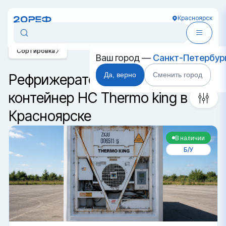
Красноярск
Сортировка
Ваш город —
Санкт-Петербур
Да, верно
Сменить город
Рефрижераторный
контейнер HC Thermo king в
Красноярске
В наличии
Б/У