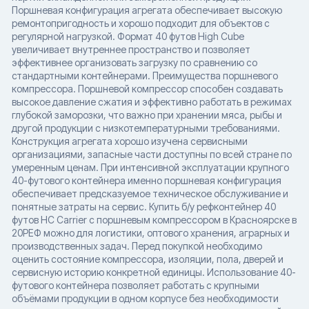
Поршневая конфигурация агрегата обеспечивает высокую
ремонтопригодность и хорошо подходит для объектов с
регулярной нагрузкой. Формат 40 футов High Cube
увеличивает внутреннее пространство и позволяет
эффективнее организовать загрузку по сравнению со
стандартными контейнерами. Преимущества поршневого
компрессора. Поршневой компрессор способен создавать
высокое давление сжатия и эффективно работать в режимах
глубокой заморозки, что важно при хранении мяса, рыбы и
другой продукции с низкотемпературными требованиями.
Конструкция агрегата хорошо изучена сервисными
организациями, запасные части доступны по всей стране по
умеренным ценам. При интенсивной эксплуатации крупного
40-футового контейнера именно поршневая конфигурация
обеспечивает предсказуемое техническое обслуживание и
понятные затраты на сервис. Купить б/у рефконтейнер 40
футов HC Carrier с поршневым компрессором в Красноярске в
20РЕФ можно для логистики, оптового хранения, аграрных и
производственных задач. Перед покупкой необходимо
оценить состояние компрессора, изоляции, пола, дверей и
сервисную историю конкретной единицы. Использование 40-
футового контейнера позволяет работать с крупными
объёмами продукции в одном корпусе без необходимости