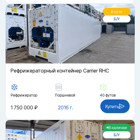
В пути
Б/У
Рефрижераторный контейнер Carrier RHC
Рефрижератор
Поршневой
40 футов
Купить
1 750 000 ₽
2016 г.
В наличии
Б/У