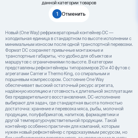
данной категории товаров
1
Отменить
Новый (One Way) рефрижераторный контейнер DC —
холодильная единица в стандартном по высоте исполнении с
минимальным износом после одной транспортной перевозки.
Формат DC сохраняет привычные монтажные и
транспортные габариты, что удобно для объектов и
маршрутов с ограничениями по высоте. В категории
представлены рефконтейнеры типоразмеров 20 и 40 футов с
агрегатами Carrier и Thermo King, со спиральным и
поршневым компрессором. Состояние One Way
обеспечивает высокий остаточный ресурс агрегата,
надёжную изоляцию и готовность к длительной эксплуатации
без предварительного восстановления. DC-исполнение
выбирают для задач, где стандартная высота полностью
достаточна: хранение и перевозка мяса, рыбы, молочной
продукции, полуфабрикатов, напитков, фармацевтики и
другой температурочувствительной продукции. Такой
контейнер особенно практичен для компаний, которым
нужен новый рефконтейнер с предсказуемым ресурсом, но
без необходимости переплачивать за увеличенную высоту