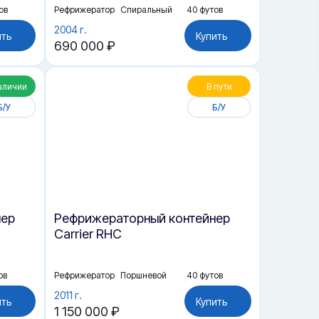
ов
Рефрижератор
Спиральный
40 футов
2004 г.
ить
Купить
690 000 ₽
аличии
В пути
Б/У
Б/У
нер
Рефрижераторный контейнер
Carrier RHC
ов
Рефрижератор
Поршневой
40 футов
2011 г.
ить
Купить
1 150 000 ₽