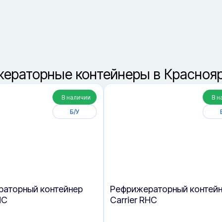
8 (800) 550-42-3
звонок бесплатный
ераторные контейнеры в Красноя
В наличии
В н
Б/У
аторный контейнер
Рефрижераторный контей
HC
Carrier RHC