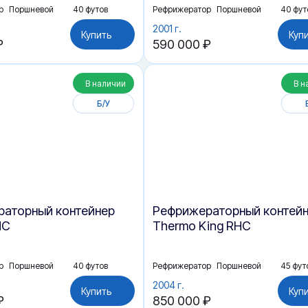
р
Поршневой
40 футов
Рефрижератор
Поршневой
40 фут
2001 г.
Купить
Куп
₽
590 000 ₽
В наличии
В н
Б/У
аторный контейнер
Рефрижераторный контей
HC
Thermo King RHC
р
Поршневой
40 футов
Рефрижератор
Поршневой
45 фут
2004 г.
Купить
Куп
₽
850 000 ₽