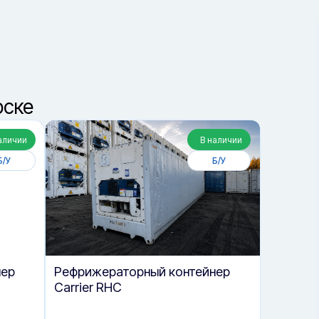
2
Получить консультацию
рске
аличии
В наличии
Б/У
Б/У
нер
Рефрижераторный контейнер
Carrier RHC