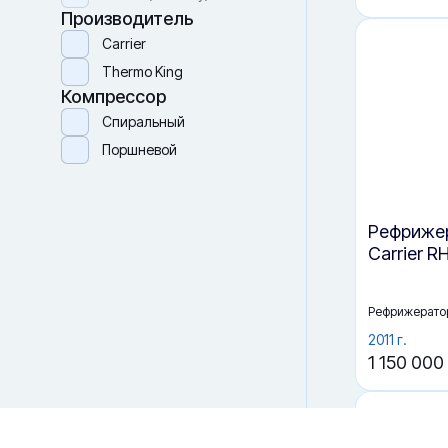
Новый (one way)
Производитель
Carrier
Thermo King
Компрессор
Спиральный
Поршневой
Рефрижер
Файлы cookie
Carrier R
Мы используем файлы cookie и обрабатываем
персональные данные с использованием Яндекс Метрики.
Продолжая пользоваться сайтом,
вы соглашаетесь с
Политикой конфиденциальности
и с обработкой
Рефрижерато
Персональных данных.
2011 г.
Принять
Отказаться
1 150 000