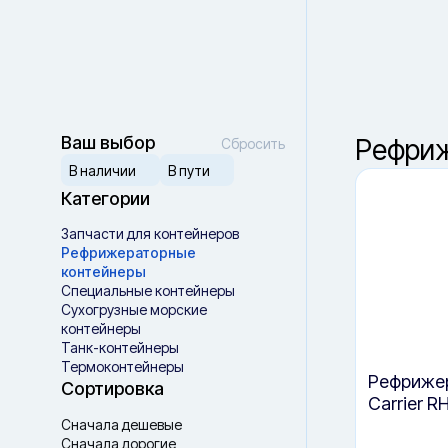
Красноярск
Ваш город —
Санкт-Петербург
?
Ваш выбор
Рефриж
Сбросить
В наличии
В пути
Да, верно
Сменить город
Категории
Запчасти для контейнеров
Рефрижераторные
контейнеры
Специальные контейнеры
Cухогрузные морские
контейнеры
Танк-контейнеры
Термоконтейнеры
Рефрижер
Сортировка
Carrier R
Сначала дешевые