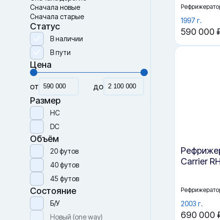
Рефрижерато
Сначала дорогие
Сначала новые
1997 г.
Сначала старые
590 000 
Статус
В наличии
В пути
Цена
от
до
Размер
HC
DC
Объём
Рефрижер
Carrier R
20 футов
40 футов
45 футов
Рефрижерато
Состояние
2003 г.
690 000 
Б/У