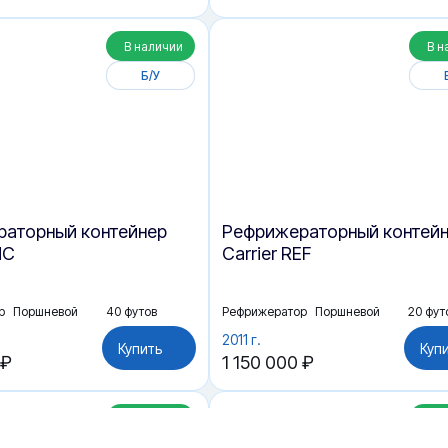
В наличии
В н
Б/У
аторный контейнер
Рефрижераторный контей
HC
Carrier REF
р
Поршневой
40 футов
Рефрижератор
Поршневой
20 фут
2011 г.
Купить
Куп
 ₽
1 150 000 ₽
В наличии
В н