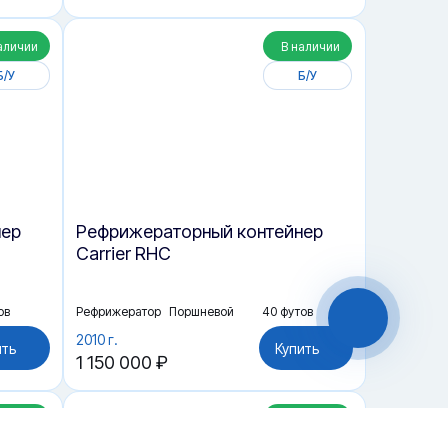
аличии
В наличии
Б/У
Б/У
нер
Рефрижераторный контейнер
Carrier RHC
ов
Рефрижератор
Поршневой
40 футов
2010 г.
ить
Купить
1 150 000 ₽
аличии
В наличии
Чат-мессенджер