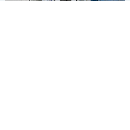
Чат-мессенджер
Рефрижераторный контейнер Thermo King RHC
Рефрижератор
Поршневой
45 футов
Купить
850 000 ₽
2004 г.
В пути
Б/У