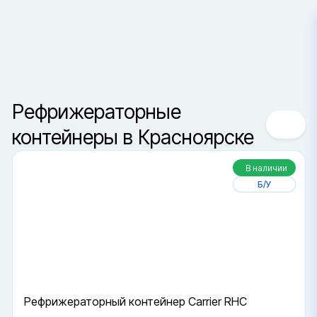
Красноярск
Сортировка
Ваш город —
Санкт-Петербур
Да, верно
Сменить город
Рефрижераторные
контейнеры в Красноярске
В наличии
Б/У
Рефрижераторный контейнер Carrier RHC