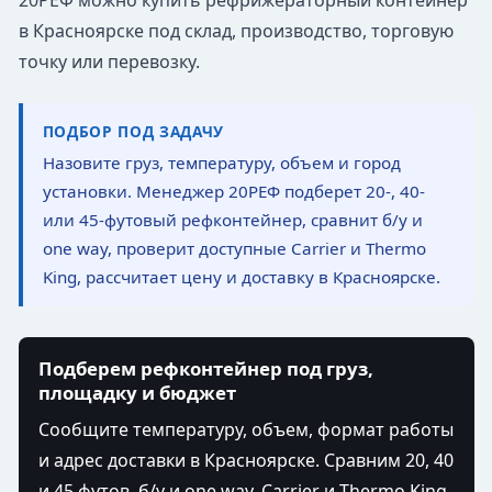
20РЕФ можно купить рефрижераторный контейнер
в Красноярске под склад, производство, торговую
точку или перевозку.
ПОДБОР ПОД ЗАДАЧУ
Назовите груз, температуру, объем и город
установки. Менеджер 20РЕФ подберет 20-, 40-
или 45-футовый рефконтейнер, сравнит б/у и
one way, проверит доступные Carrier и Thermo
King, рассчитает цену и доставку в Красноярске.
Подберем рефконтейнер под груз,
площадку и бюджет
Сообщите температуру, объем, формат работы
и адрес доставки в Красноярске. Сравним 20, 40
и 45 футов, б/у и one way, Carrier и Thermo King,