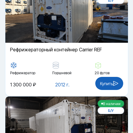
Б/У
Рефрижераторный контейнер Carrier REF
Рефрижератор
Поршневой
20 футов
Купить
1 300 000 ₽
2012 г.
В наличии
Б/У