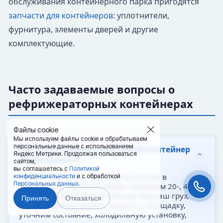
обслуживания контейнерного парка пригодятся
запчасти для контейнеров
: уплотнители,
фурнитура, элементы дверей и другие
комплектующие.
Часто задаваемые вопросы о
рефрижераторных контейнерах
Файлы cookie
Мы используем файлы cookie и обрабатываем
персональные данные с использованием
Где купить рефрижераторный контейнер
Яндекс Метрики. Продолжая пользоваться
в Красноярске?
сайтом,
вы соглашаетесь с
Политикой
Купить рефрижераторный контейнер в
конфиденциальности
и с обработкой
Персональных данных.
Красноярске можно в 20РЕФ. Подберем 20-, 40-
или 45-футовый рефконтейнер под ваш груз,
Принять
Отказаться
температурный режим, бюджет и площадку,
уточним состояние, холодильную установку,