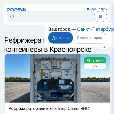
Красноярск
Сортировка
Ваш город —
Санкт-Петербур
Да, верно
Сменить город
Рефрижераторные
контейнеры в Красноярске
В наличии
Б/У
Рефрижераторный контейнер Carrier RHC