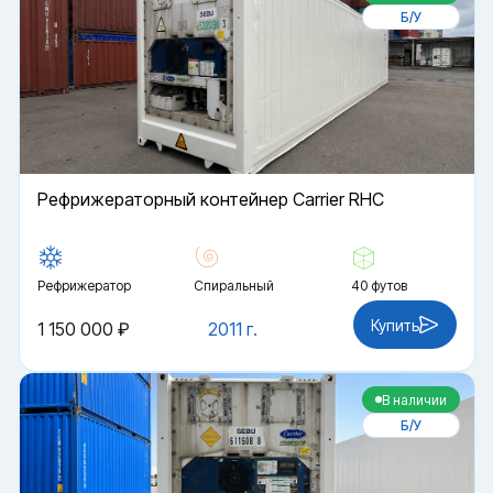
Б/У
Рефрижераторный контейнер Carrier RHC
Рефрижератор
Спиральный
40 футов
Купить
1 150 000 ₽
2011 г.
В наличии
Б/У