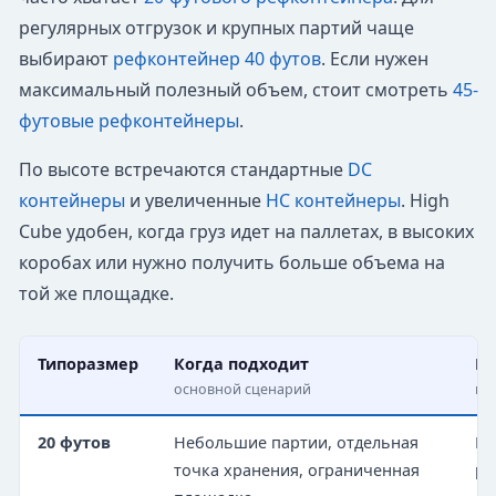
регулярных отгрузок и крупных партий чаще
выбирают
рефконтейнер 40 футов
. Если нужен
максимальный полезный объем, стоит смотреть
45-
футовые рефконтейнеры
.
По высоте встречаются стандартные
DC
контейнеры
и увеличенные
HC контейнеры
. High
Cube удобен, когда груз идет на паллетах, в высоких
коробах или нужно получить больше объема на
той же площадке.
Типоразмер
Когда подходит
Ко
основной сценарий
по
20 футов
Небольшие партии, отдельная
Ни
точка хранения, ограниченная
ра