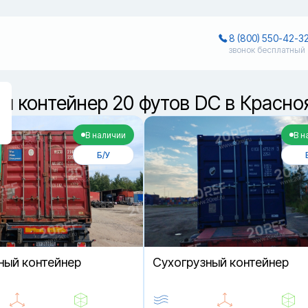
8 (800) 550-42-3
звонок бесплатный
й контейнер 20 футов DC в Красно
В наличии
В н
Б/У
ный контейнер
Cухогрузный контейнер