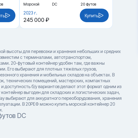
ов
Морской
DC
20 футов
2023 г.
ить
Купить
245 000 ₽
ой высоты для перевозки и хранения небольших и средних
совместим с терминалами, автотранспортом,
ми. 20-футовый контейнер удобен там, где важны
и. Его выбирают для плотных тяжёлых грузов,
езонного хранения и мобильных складов на объектах. В
ок, технических помещений, мастерских, компактных
 и доступность б/у вариантов делают этот формат одним из
контейнер выгоден для складских и логистических задач,
ay выбирают для аккуратного переоборудования, хранения
сплуатации. В 20РЕФ можно купить морской контейнер 20
и.
футов DC