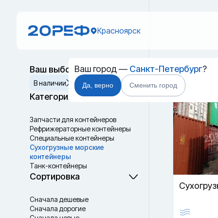
Красноярск
Ваш город —
Санкт-Петербург
?
Ваш выбор
Морско
Сбросить
В наличии
Да, верно
Сменить город
Категории
Запчасти для контейнеров
Рефрижераторные контейнеры
Специальные контейнеры
Cухогрузные морские
контейнеры
Танк-контейнеры
Термоконтейнеры
Сортировка
Cухогруз
Сначала дешевые
Сначала дорогие
Сначала новые