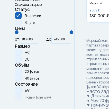
Морской
Сначала старые
Статус
2009 г.
180 000 
В наличии
В пути
Цена
от
до
Морской конт
партий товар
Размер
железнодорож
HC
компактность
строительных
DC
строительных
Объём
складов и тор
20 футов
самых практи
где основное
40 футов
ценных грузов
Состояние
футов DC в Кр
Б/У
Часто за
▼ Для каки
Новый (one way)
▼ Чем 20 фу
▼ Почему 2