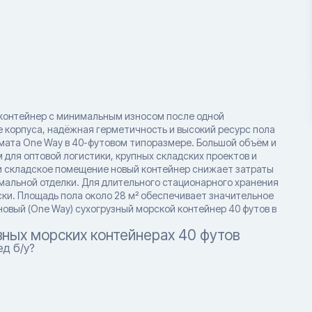
 контейнер с минимальным износом после одной
е корпуса, надёжная герметичность и высокий ресурс пола
мата One Way в 40-футовом типоразмере. Большой объём и
 для оптовой логистики, крупных складских проектов и
и складское помещение новый контейнер снижает затраты
мальной отделки. Для длительного стационарного хранения
ки. Площадь пола около 28 м² обеспечивает значительное
овый (One Way) сухогрузный морской контейнер 40 футов в
зных морских контейнерах 40 футов
д б/у?