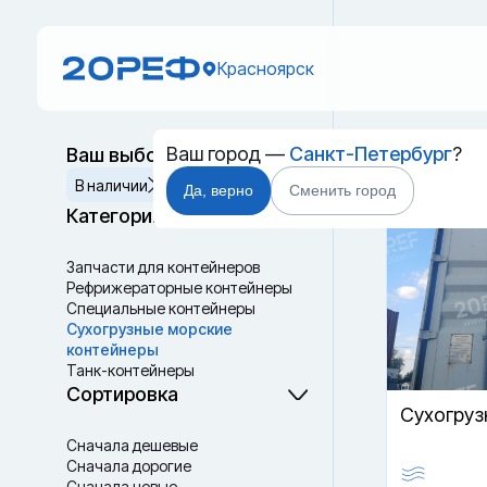
Красноярск
Ваш город —
Санкт-Петербург
?
Ваш выбор
Новый 
Сбросить
В наличии
Да, верно
Сменить город
Категории
Запчасти для контейнеров
Рефрижераторные контейнеры
Специальные контейнеры
Cухогрузные морские
контейнеры
Танк-контейнеры
Термоконтейнеры
Сортировка
Cухогруз
Сначала дешевые
Сначала дорогие
Сначала новые