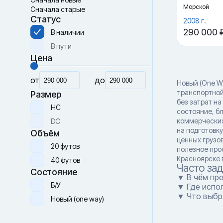
Морской
Сначала старые
Статус
2008 г.
290 000 
В наличии
В пути
Цена
от
до
Новый (One W
транспортной
Размер
без затрат н
HC
состояние, б
коммерческих
DC
на подготовк
Объём
ценных грузо
20 футов
полезное про
Красноярске 
40 футов
Часто за
Состояние
▼ В чём пр
Б/У
▼ Где испо
▼ Что выбр
Новый (one way)