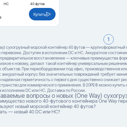
HC
40 футов
Купить
₽
1
ay) сухогрузный морской контейнер 40 футов — крупноформатный
 перевозки. Доступен в исполнении DC и HC. Аккуратное состояни
а предварительное восстановление — ключевые преимущества фор
лизкое к новому, делают такой контейнер универсальным решением
 объектов. При переоборудовании под офис, производственное ил
у: аккуратный корпус без значительных повреждений требует мини
в надёжная герметичность с первого дня существенно снижает рис
странство для коммерческого применения. В 20РЕФ можно купить н
в исполнении DC или HC. Доставка по России.
даваемые вопросы о новых (One Way) сухогру
еимущество нового 40-футового контейнера One Way пере
льзуют новый морской контейнер 40 футов?
ать — новый 40 DC или HC?