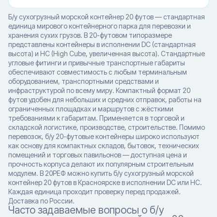
Б/у сухогрузный морской контейнер 20 футов — стандартная
единица мирового контейнерного парка для перевозки и
хранения сухих грузов. В 20-футовом типоразмере
представлены контейнеры в исполнении DC (стандартная
высота) и HC (High Cube, увеличенная высота). Стандартные
угловые фитинги и привычные транспортные габариты
обеспечивают совместимость с любым терминальным
оборудованием, транспортными средствами и
инфраструктурой по всему миру. Компактный формат 20
футов удобен для небольших и средних отправок, работы на
ограниченных площадках и маршрутов с жёсткими
требованиями к габаритам. Применяется в торговой и
складской логистике, производстве, строительстве. Помимо
перевозок, б/у 20-футовые контейнеры широко используют
как основу для компактных складов, бытовок, технических
помещений и торговых павильонов — доступная цена и
прочность корпуса делают их популярным строительным
модулем. В 20РЕФ можно купить б/у сухогрузный морской
контейнер 20 футов в Красноярске в исполнении DC или HC.
Каждая единица проходит проверку перед продажей.
Доставка по России.
Часто задаваемые вопросы о б/у