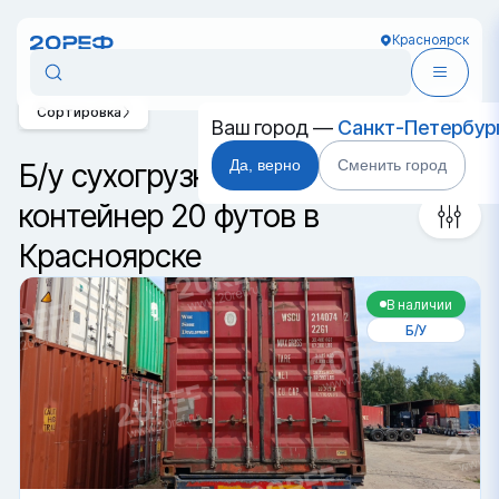
Красноярск
Сортировка
Ваш город —
Санкт-Петербур
Да, верно
Сменить город
Б/у сухогрузный морской
контейнер 20 футов в
Красноярске
В наличии
Б/У