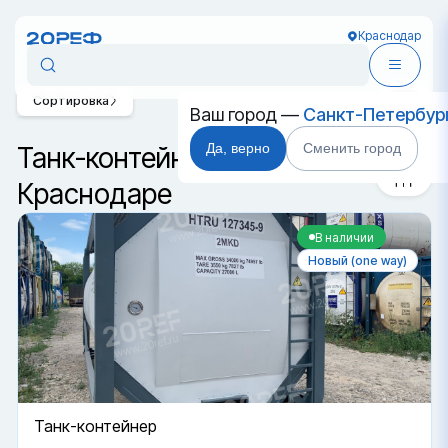
Краснодар
Сортировка
Ваш город —
Санкт-Петербур
Да, верно
Сменить город
Танк-контейнеры T7 в
Краснодаре
В наличии
Новый (one way)
Танк-контейнер