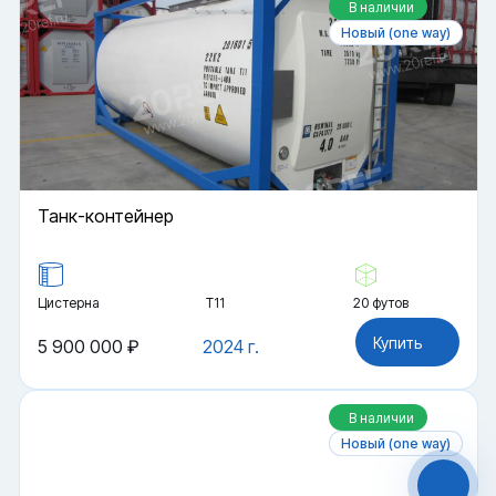
В наличии
Новый (one way)
Танк-контейнер
Цистерна
Т11
20 футов
Купить
5 900 000 ₽
2024 г.
Файлы cookie
Мы используем файлы cookie и обрабатываем
персональные данные с использованием
Яндекс Метрики. Продолжая пользоваться
В наличии
сайтом,
Новый (one way)
вы соглашаетесь с
Политикой
конфиденциальности
и с обработкой
Персональных данных.