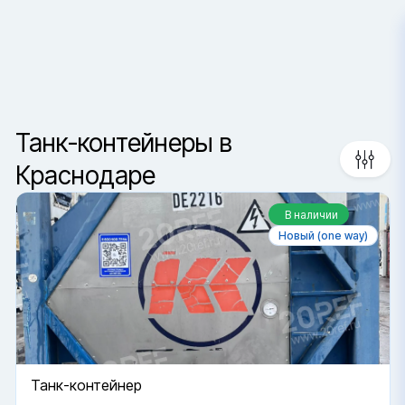
Краснодар
Сортировка
Ваш город —
Санкт-Петербур
Да, верно
Сменить город
Танк-контейнеры в
Краснодаре
В наличии
Новый (one way)
Танк-контейнер