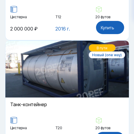
Цистерна
Т12
20 футов
Купить
2 000 000 ₽
2016 г.
В пути
Новый (one way)
Танк-контейнер
Цистерна
Т20
20 футов