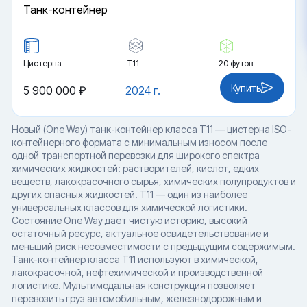
Танк-контейнер
Цистерна
Т11
20 футов
Купить
5 900 000 ₽
2024 г.
Новый (One Way) танк-контейнер класса T11 — цистерна ISO-
контейнерного формата с минимальным износом после
одной транспортной перевозки для широкого спектра
химических жидкостей: растворителей, кислот, едких
веществ, лакокрасочного сырья, химических полупродуктов и
других опасных жидкостей. T11 — один из наиболее
универсальных классов для химической логистики.
Состояние One Way даёт чистую историю, высокий
остаточный ресурс, актуальное освидетельствование и
меньший риск несовместимости с предыдущим содержимым.
Танк-контейнер класса T11 используют в химической,
лакокрасочной, нефтехимической и производственной
логистике. Мультимодальная конструкция позволяет
перевозить груз автомобильным, железнодорожным и