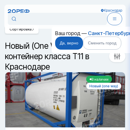
Краснодар
Сортировка
Ваш город —
Санкт-Петербур
Да, верно
Сменить город
Новый (One Way) танк-
контейнер класса T11 в
Краснодаре
В наличии
Новый (one way)