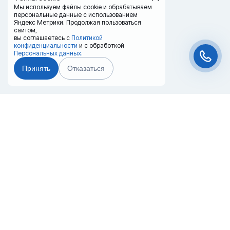
Мы используем файлы cookie и обрабатываем
персональные данные с использованием
Яндекс Метрики. Продолжая пользоваться
сайтом,
вы соглашаетесь с
Политикой
конфиденциальности
и с обработкой
Персональных данных.
Принять
Отказаться
Чат-мессенджер
Главная
Терминалы
Каталог
Услуги
Лизинг
Контакты
Партнёры
Реквизиты
Оплата
Вопрос-Ответ
Отзывы
8 (800) 550-42-32
krasnodar@20ref.ru