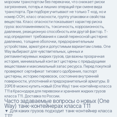
морским транспортом без перекачки, что снижает риски
загрязнения, потерь и лишних операций при смене вида
транспорта. При подборе учитывают не только T-код, но и
номер ООН, класс опасности, группу упаковки и свойства
вещества. Класс опасности показывает характер риска
груза: воспламеняемость, токсичность, коррозионность,
давление, реакционную способность или другой фактор. T-
код определяет требования к самой переносной цистерне:
давлению, толщине оболочки, предохранительным
устройствам, арматуре и допустимым вариантам слива. One
Way выбирают для чувствительных, ценных и
регламентируемых жидких грузов, где важны прозрачная
история, минимальный контакт цистерны с предыдущими
веществами и максимальный запас ресурса. Перед покупкой
проверяют сертификат типового одобрения, паспорт
цистерны, историю перевозок, состояние внутренней
поверхности, уплотнений и предохранительной арматуры. В
20РЕФ можно купить новый (One Way) танк-контейнер класса
T11 в Краснодаре для перевозки и хранения жидких грузов
класса T11. Доставка по России.
Часто задаваемые вопросы о новых (One
Way) танк-контейнерах класса T11
▼ Для каких грузов подходит танк-контейнер класса
T11?