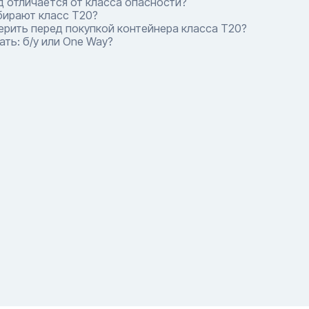
 отличается от класса опасности?
бирают класс T20?
ерить перед покупкой контейнера класса T20?
ть: б/у или One Way?