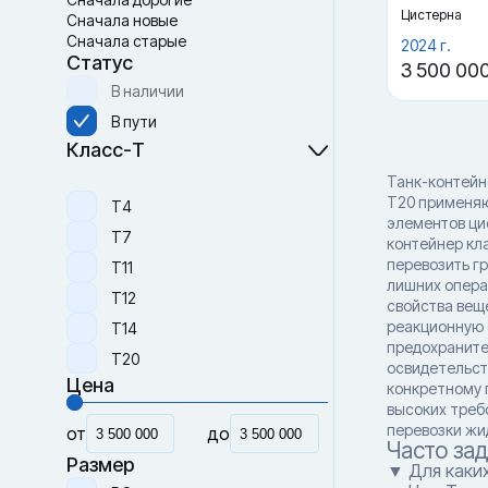
Цистерна
Сначала новые
Сначала старые
2024 г.
Статус
3 500 00
В наличии
В пути
Класс-Т
Танк-контейн
T20 применяю
Т4
элементов ци
Т7
контейнер кл
перевозить г
Т11
лишних операц
Т12
свойства вещ
реакционную 
Т14
предохраните
Т20
освидетельст
Цена
конкретному г
высоких треб
перевозки жид
от
до
Часто за
Размер
▼ Для каких