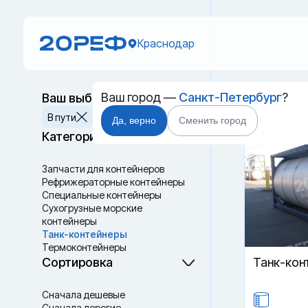
Краснодар
Ваш город —
Санкт-Петербург
?
Ваш выбор
Танк-к
Сбросить
В пути
Да, верно
Сменить город
Категории
Запчасти для контейнеров
Рефрижераторные контейнеры
Специальные контейнеры
Cухогрузные морские
контейнеры
Танк-контейнеры
Термоконтейнеры
Сортировка
Танк-кон
Сначала дешевые
Сначала дорогие