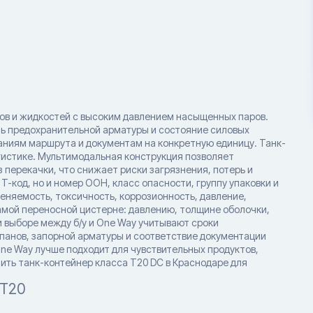
ов и жидкостей с высоким давлением насыщенных паров.
ть предохранительной арматуры и состояние силовых
аниям маршрута и документам на конкретную единицу. Танк-
гистике. Мультимодальная конструкция позволяет
перекачки, что снижает риски загрязнения, потерь и
-код, но и номер ООН, класс опасности, группу упаковки и
еняемость, токсичность, коррозионность, давление,
амой переносной цистерне: давлению, толщине оболочки,
 выборе между б/у и One Way учитывают сроки
апанов, запорной арматуры и соответствие документации
One Way лучше подходит для чувствительных продуктов,
ить танк-контейнер класса T20 DC в Краснодаре для
 T20