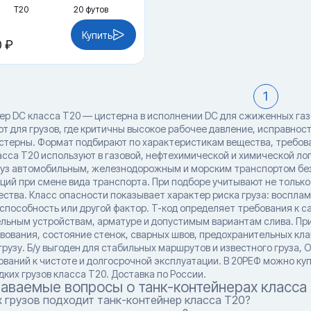
Т20
20 футов
Купить
0 ₽
1
ер DC класса T20 — цистерна в исполнении DC для сжиженных газ
т для грузов, где критичны высокое рабочее давление, исправнос
стерны. Формат подбирают по характеристикам вещества, требов
асса T20 используют в газовой, нефтехимической и химической ло
руз автомобильным, железнодорожным и морским транспортом без 
ий при смене вида транспорта. При подборе учитывают не только T
ества. Класс опасности показывает характер риска груза: восплам
способность или другой фактор. T-код определяет требования к с
льным устройствам, арматуре и допустимым вариантам слива. При
вования, состояние стенок, сварных швов, предохранительных кл
рузу. Б/у выгоден для стабильных маршрутов и известного груза, 
ований к чистоте и долгосрочной эксплуатации. В 20РЕФ можно куп
ких грузов класса T20. Доставка по России.
даваемые вопросы о танк-контейнерах класса
 грузов подходит танк-контейнер класса T20?