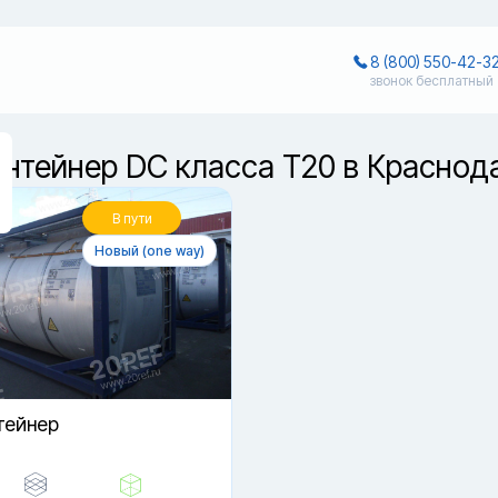
8 (800) 550-42-3
звонок бесплатный
онтейнер DC класса T20 в Краснод
В пути
Новый (one way)
тейнер