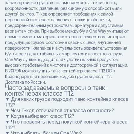
характер риска груза: воспламеняемость, токсичность,
коррозионность, давление, реакционную способность или
другой фактор. T-код определяет требования к самой
переносной цистерне: давлению, толщине оболочки,
предохранительным устройствам, арматуре и допустимым
вариантам слива. При выборе между б/у и One Way учитывают
совместимость материала цистерны с веществом, историю
предыдущих грузов, состояние сварных швов, внутренней
поверхности, клапанов и актуальность освидетельствования.
Б/у выгоден для стабильных маршрутов и известного груза,
One Way лучше подходит для чувствительных продуктов,
высоких требований к чистоте и долгосрочной эксплуатации.
В 20РЕФ можно купить танк-контейнер класса T12 DC в
Краснодаре для перевозки жидких грузов класса T12.
Доставка по России.
Часто задаваемые вопросы о танк-
контейнерах класса T12
▼ Для каких грузов подходит танк-контейнер класса
T12?
▼ Чем T-код отличается от класса опасности?
▼ Когда выбирают класс T12?
▼ Что проверить перед покупкой контейнера класса
T12?
▼ Что выбрать: б/у или One Way?