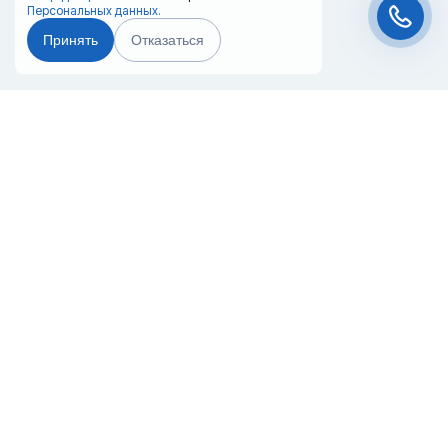
Персональных данных.
Принять
Отказаться
Чат-мессенджер
Главная
Терминалы
Каталог
Услуги
Лизинг
Контакты
Партнёры
Реквизиты
Оплата
Вопрос-Ответ
Отзывы
8 (800) 550-42-32
krasnodar@20ref.ru
г. Краснодар, с\т Радужное, ул.
Придорожный проезд
За 10 лет работы мы помогли нескольким тысячам компаний с
покупкой
и доставкой контейнеров