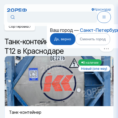
Краснодар
Сортировка
Ваш город —
Санкт-Петербур
Да, верно
Сменить город
Танк-контейнер DC класса
T12 в Краснодаре
В наличии
Новый (one way)
Танк-контейнер