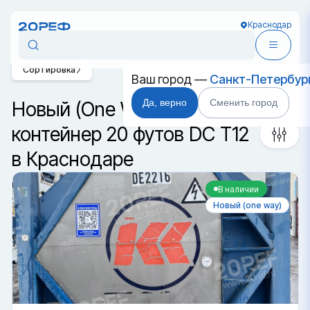
Краснодар
Сортировка
Ваш город —
Санкт-Петербур
Да, верно
Сменить город
Новый (One Way) танк-
контейнер 20 футов DC T12
в Краснодаре
В наличии
Новый (one way)