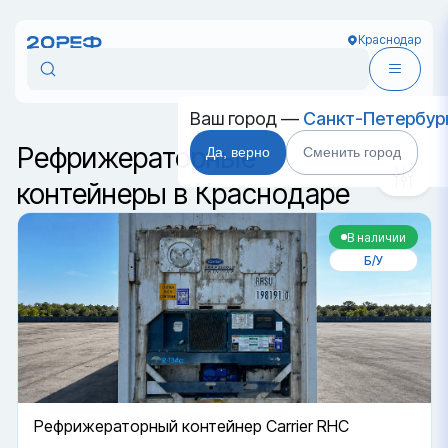
Краснодар
Сортировка
Ваш город —
Санкт-Петербур
Да, верно
Сменить город
Рефрижераторные
контейнеры в Краснодаре
В наличии
Б/У
Рефрижераторный контейнер Carrier RHC