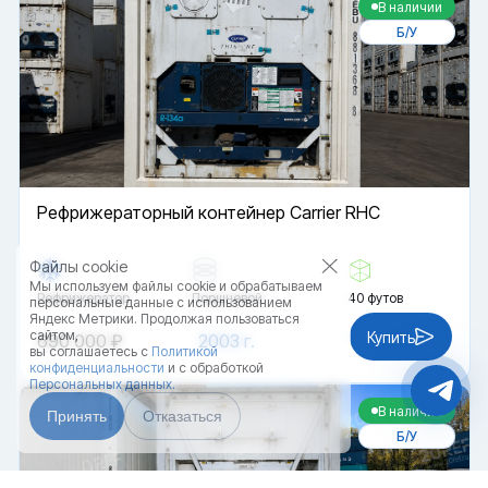
В наличии
Б/У
Рефрижераторный контейнер Carrier RHC
Файлы cookie
Мы используем файлы cookie и обрабатываем
Рефрижератор
Поршневой
40 футов
персональные данные с использованием
Яндекс Метрики. Продолжая пользоваться
сайтом,
Купить
690 000 ₽
2003 г.
вы соглашаетесь с
Политикой
конфиденциальности
и с обработкой
Персональных данных.
В наличии
Принять
Отказаться
Б/У