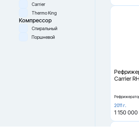
Новый (one way)
Производитель
Carrier
Thermo King
Компрессор
Спиральный
Поршневой
Рефрижер
Файлы cookie
Carrier R
Мы используем файлы cookie и обрабатываем
персональные данные с использованием Яндекс Метрики.
Продолжая пользоваться сайтом,
вы соглашаетесь с
Политикой конфиденциальности
и с обработкой
Рефрижерато
Персональных данных.
2011 г.
Принять
Отказаться
1 150 000