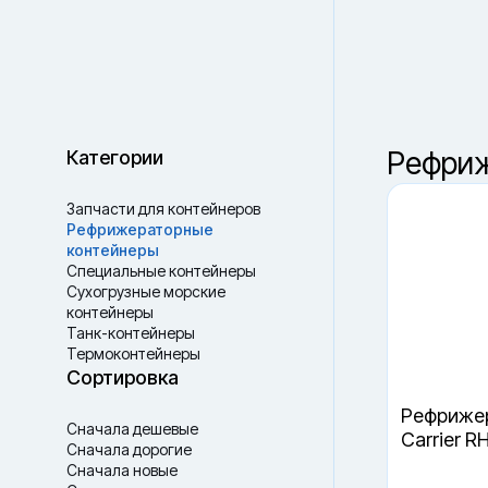
Краснодар
Ваш выбор
Рефриж
Сбросить
Ваш город —
Санкт-Петербург
?
В наличии
В пути
Категории
Да, верно
Сменить город
Запчасти для контейнеров
Рефрижераторные
контейнеры
Специальные контейнеры
Cухогрузные морские
контейнеры
Танк-контейнеры
Термоконтейнеры
Рефрижер
Сортировка
Carrier R
Сначала дешевые