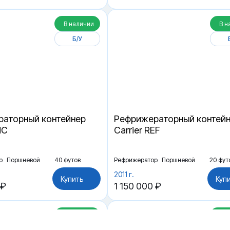
В наличии
В н
Б/У
аторный контейнер
Рефрижераторный контей
HC
Carrier REF
р
Поршневой
40 футов
Рефрижератор
Поршневой
20 фут
2011 г.
Купить
Куп
 ₽
1 150 000 ₽
В наличии
В н