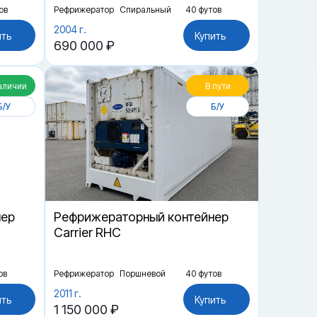
ов
Рефрижератор
Спиральный
40 футов
2004 г.
ить
Купить
690 000 ₽
аличии
В пути
Б/У
Б/У
нер
Рефрижераторный контейнер
Carrier RHC
ов
Рефрижератор
Поршневой
40 футов
2011 г.
ить
Купить
1 150 000 ₽