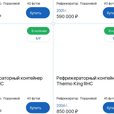
р
Поршневой
40 футов
Рефрижератор
Поршневой
40 фут
2001 г.
Купить
Куп
₽
590 000 ₽
В наличии
В н
Б/У
аторный контейнер
Рефрижераторный контей
HC
Thermo King RHC
р
Поршневой
40 футов
Рефрижератор
Поршневой
45 фут
2004 г.
Купить
Куп
₽
850 000 ₽