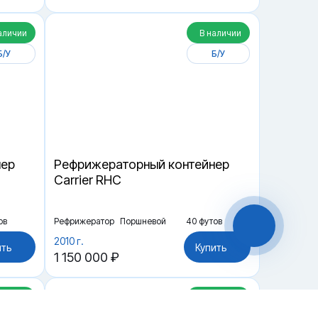
аличии
В наличии
Б/У
Б/У
нер
Рефрижераторный контейнер
Carrier RHC
ов
Рефрижератор
Поршневой
40 футов
2010 г.
ить
Купить
1 150 000 ₽
аличии
В наличии
Чат-мессенджер