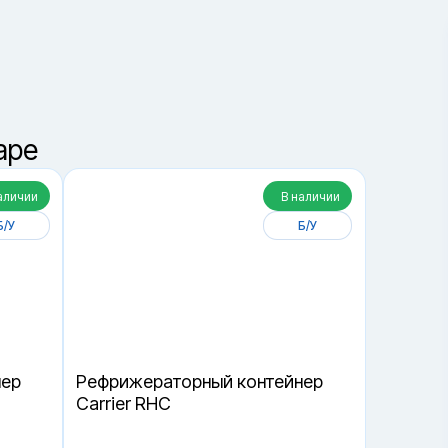
2
Получить консультацию
аре
аличии
В наличии
Б/У
Б/У
нер
Рефрижераторный контейнер
Carrier RHC