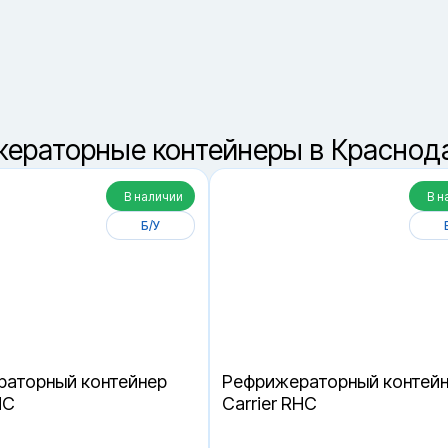
8 (800) 550-42-3
звонок бесплатный
ераторные контейнеры в Краснод
В наличии
В н
Б/У
аторный контейнер
Рефрижераторный контей
HC
Carrier RHC