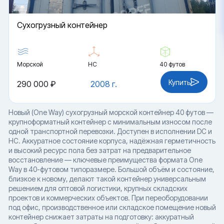
Cухогрузный контейнер
Морской
HC
40 футов
Купить
290 000 ₽
2008 г.
Новый (One Way) сухогрузный морской контейнер 40 футов —
крупноформатный контейнер с минимальным износом после
одной транспортной перевозки. Доступен в исполнении DC и
HC. Аккуратное состояние корпуса, надёжная герметичность
и высокий ресурс пола без затрат на предварительное
восстановление — ключевые преимущества формата One
Way в 40-футовом типоразмере. Большой объём и состояние,
близкое к новому, делают такой контейнер универсальным
решением для оптовой логистики, крупных складских
проектов и коммерческих объектов. При переоборудовании
под офис, производственное или складское помещение новый
контейнер снижает затраты на подготовку: аккуратный