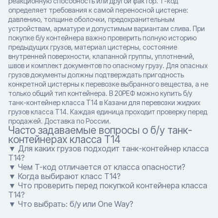
реакционную способность или другой фактор. T-код
определяет требования к самой переносной цистерне:
давлению, толщине оболочки, предохранительным
устройствам, арматуре и допустимым вариантам слива. При
покупке б/у контейнера важно проверить полную историю
предыдущих грузов, материал цистерны, состояние
внутренней поверхности, клапанной группы, уплотнений,
швов и комплект документов по опасному грузу. Для опасных
грузов документы должны подтверждать пригодность
конкретной цистерны к перевозке выбранного вещества, а не
только общий тип контейнера. В 20РЕФ можно купить б/у
танк-контейнер класса T14 в Казани для перевозки жидких
грузов класса T14. Каждая единица проходит проверку перед
продажей. Доставка по России.
Часто задаваемые вопросы о б/у танк-
контейнерах класса T14
▼ Для каких грузов подходит танк-контейнер класса
T14?
▼ Чем T-код отличается от класса опасности?
▼ Когда выбирают класс T14?
▼ Что проверить перед покупкой контейнера класса
T14?
▼ Что выбрать: б/у или One Way?