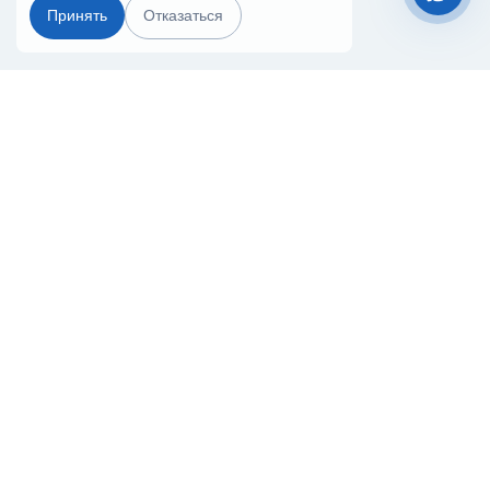
Принять
Отказаться
Чат-мессенджер
Главная
Терминалы
Каталог
Услуги
Лизинг
Контакты
Партнёры
Реквизиты
Оплата
Вопрос-Ответ
Отзывы
8 (800) 550-42-32
kazan@20ref.ru
г. Казань, ул. Южно-Промышленная
здание 9
За 10 лет работы мы помогли нескольким тысячам компаний с
покупкой
и доставкой контейнеров
Начните развивать свой бизнес с 20РЕФ сегодня