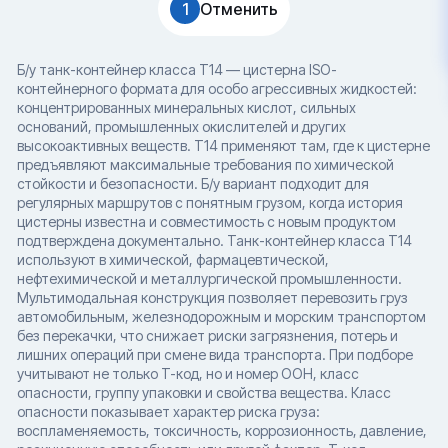
1
Отменить
Б/у танк-контейнер класса T14 — цистерна ISO-
контейнерного формата для особо агрессивных жидкостей:
концентрированных минеральных кислот, сильных
оснований, промышленных окислителей и других
высокоактивных веществ. T14 применяют там, где к цистерне
предъявляют максимальные требования по химической
стойкости и безопасности. Б/у вариант подходит для
регулярных маршрутов с понятным грузом, когда история
цистерны известна и совместимость с новым продуктом
подтверждена документально. Танк-контейнер класса T14
используют в химической, фармацевтической,
нефтехимической и металлургической промышленности.
Мультимодальная конструкция позволяет перевозить груз
автомобильным, железнодорожным и морским транспортом
без перекачки, что снижает риски загрязнения, потерь и
лишних операций при смене вида транспорта. При подборе
учитывают не только T-код, но и номер ООН, класс
опасности, группу упаковки и свойства вещества. Класс
опасности показывает характер риска груза:
воспламеняемость, токсичность, коррозионность, давление,