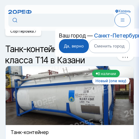
Казань
Сортировка
Ваш город —
Санкт-Петербур
Да, верно
Сменить город
Танк-контейнер 20 футов
класса T14 в Казани
В наличии
Новый (one way)
Танк-контейнер