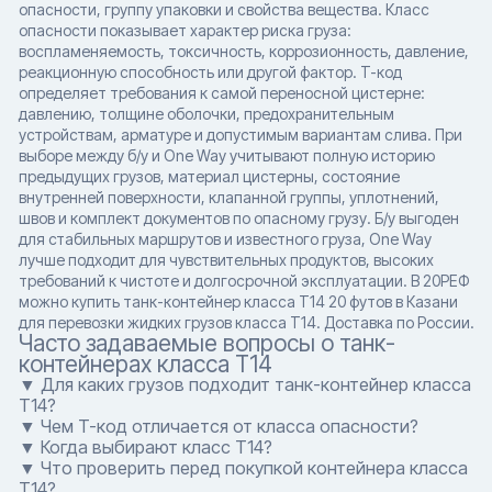
опасности, группу упаковки и свойства вещества. Класс
опасности показывает характер риска груза:
воспламеняемость, токсичность, коррозионность, давление,
реакционную способность или другой фактор. T-код
определяет требования к самой переносной цистерне:
давлению, толщине оболочки, предохранительным
устройствам, арматуре и допустимым вариантам слива. При
выборе между б/у и One Way учитывают полную историю
предыдущих грузов, материал цистерны, состояние
внутренней поверхности, клапанной группы, уплотнений,
швов и комплект документов по опасному грузу. Б/у выгоден
для стабильных маршрутов и известного груза, One Way
лучше подходит для чувствительных продуктов, высоких
требований к чистоте и долгосрочной эксплуатации. В 20РЕФ
можно купить танк-контейнер класса T14 20 футов в Казани
для перевозки жидких грузов класса T14. Доставка по России.
Часто задаваемые вопросы о танк-
контейнерах класса T14
▼ Для каких грузов подходит танк-контейнер класса
T14?
▼ Чем T-код отличается от класса опасности?
▼ Когда выбирают класс T14?
▼ Что проверить перед покупкой контейнера класса
T14?