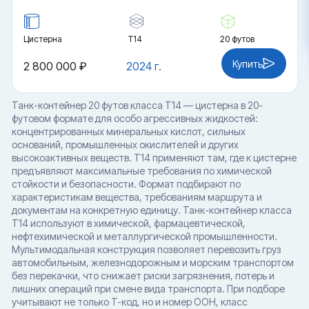
Цистерна
Т14
20 футов
Купить
2 800 000 ₽
2024 г.
Танк-контейнер 20 футов класса T14 — цистерна в 20-
футовом формате для особо агрессивных жидкостей:
концентрированных минеральных кислот, сильных
оснований, промышленных окислителей и других
высокоактивных веществ. T14 применяют там, где к цистерне
предъявляют максимальные требования по химической
стойкости и безопасности. Формат подбирают по
характеристикам вещества, требованиям маршрута и
документам на конкретную единицу. Танк-контейнер класса
T14 используют в химической, фармацевтической,
нефтехимической и металлургической промышленности.
Мультимодальная конструкция позволяет перевозить груз
автомобильным, железнодорожным и морским транспортом
без перекачки, что снижает риски загрязнения, потерь и
лишних операций при смене вида транспорта. При подборе
учитывают не только T-код, но и номер ООН, класс