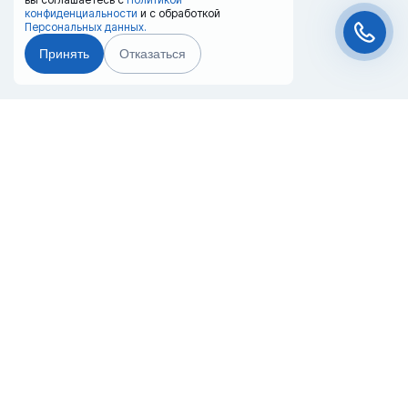
конфиденциальности
и с обработкой
Персональных данных.
Принять
Отказаться
Чат-мессенджер
Главная
Терминалы
Каталог
Услуги
Лизинг
Контакты
Партнёры
Реквизиты
Оплата
Вопрос-Ответ
Отзывы
8 (800) 550-42-32
kazan@20ref.ru
г. Казань, ул. Южно-Промышленная
здание 9
За 10 лет работы мы помогли нескольким тысячам компаний с