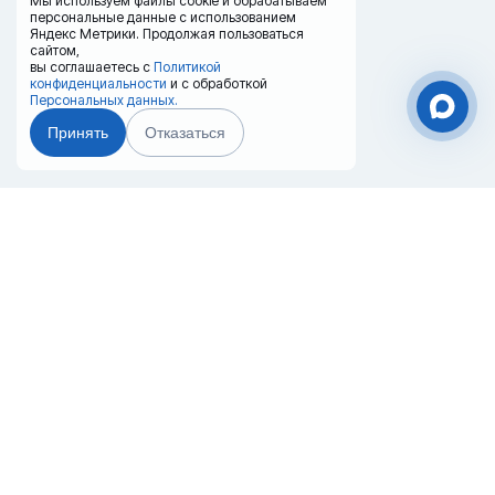
Мы используем файлы cookie и обрабатываем
персональные данные с использованием
Яндекс Метрики. Продолжая пользоваться
сайтом,
вы соглашаетесь с
Политикой
конфиденциальности
и с обработкой
Персональных данных.
Принять
Отказаться
Чат-мессенджер
Главная
Терминалы
Каталог
Услуги
Лизинг
Контакты
Партнёры
Реквизиты
Оплата
Вопрос-Ответ
Отзывы
8 (800) 550-42-32
kazan@20ref.ru
г. Казань, ул. Южно-Промышленная