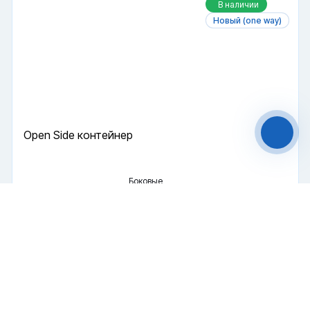
В наличии
Новый (one way)
Файлы cookie
Мы используем файлы cookie и обрабатываем
персональные данные с использованием
Яндекс Метрики. Продолжая пользоваться
сайтом,
вы соглашаетесь с
Политикой
конфиденциальности
и с обработкой
Персональных данных.
Open Side контейнер
Принять
Отказаться
Боковые
Специальный
20 футов
двери
Чат-мессенджер
Купить
899 000 ₽
2024 г.
В наличии
Новый (one way)