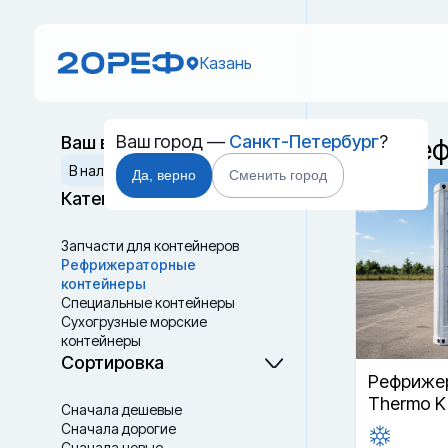
Казань
Ваш город —
Санкт-Петербург
?
Ваш выбор
Б/у ре
Сбросить
В наличии
Да, верно
Сменить город
Категории
Запчасти для контейнеров
Рефрижераторные
контейнеры
Специальные контейнеры
Cухогрузные морские
контейнеры
Танк-контейнеры
Сортировка
Термоконтейнеры
Рефрижер
Thermo K
Сначала дешевые
Сначала дорогие
Сначала новые