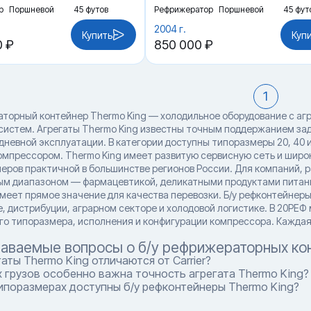
р
Поршневой
45 футов
Рефрижератор
Поршневой
45 фут
2004 г.
Купить
Куп
0 ₽
850 000 ₽
1
аторный контейнер Thermo King — холодильное оборудование с аг
систем. Агрегаты Thermo King известны точным поддержанием за
невной эксплуатации. В категории доступны типоразмеры 20, 40 и
мпрессором. Thermo King имеет развитую сервисную сеть и широк
неров практичной в большинстве регионов России. Для компаний, 
м диапазоном — фармацевтикой, деликатными продуктами питан
имеет прямое значение для качества перевозки. Б/у рефконтейне
, дистрибуции, аграрном секторе и холодовой логистике. В 20РЕФ
го типоразмера, исполнения и конфигурации компрессора. Каждая
даваемые вопросы о б/у рефрижераторных кон
аты Thermo King отличаются от Carrier?
 грузов особенно важна точность агрегата Thermo King?
ипоразмерах доступны б/у рефконтейнеры Thermo King?