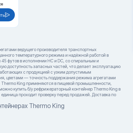
ов
ить
регатами ведущего производителя транспортных
данного температурного режима и надёжной работой в
 45 футов в исполнении HC и DC, со спиральным и
ую доступность запасных частей, что делает эксплуатацию
работающих с продукцией с узким допустимым
ия, цветами — точность поддержания режима агрегатами
ры Thermo King применяются в пищевой промышленности,
 можно купить б/у рефрижераторный контейнер Thermo King в
 единица проходит проверку перед продажей. Доставка по
тейнерах Thermo King