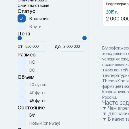
Рефрижерато
Сначала старые
Статус
2015 г.
2 000 00
В наличии
В пути
Цена
от
до
Б/у рефрижер
холодильных 
Размер
условиях ежед
HC
поршневым ко
таких контей
DC
температурны
Объём
Thermo King 
20 футов
фармацевтике
Казани нужно
40 футов
России.
45 футов
Часто за
Состояние
▼ Чем агрег
▼ Для каких
Б/У
▼ В каких т
Новый (one way)