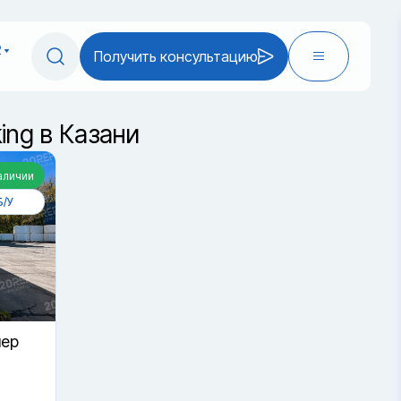
2
Получить консультацию
ing в Казани
аличии
Б/У
нер