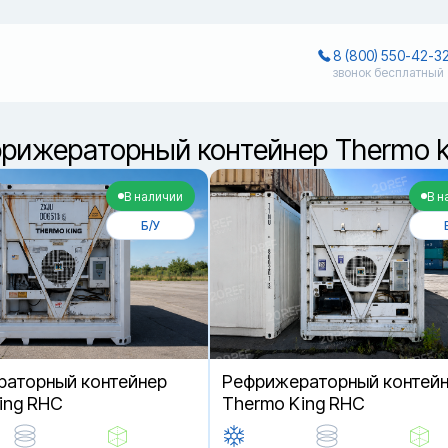
8 (800) 550-42-3
звонок бесплатный
фрижераторный контейнер Thermo k
В наличии
В н
Б/У
аторный контейнер
Рефрижераторный контей
ing RHC
Thermo King RHC