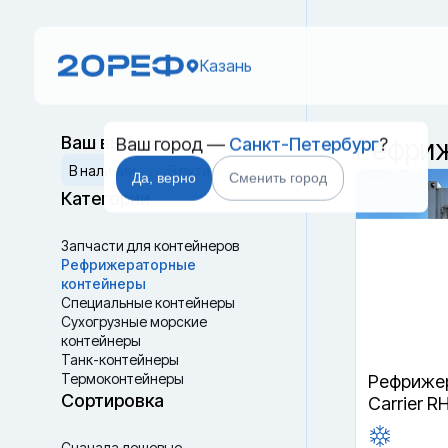
Казань
Ваш город —
Санкт-Петербург
?
Ваш выбор
Рефриж
Сбросить
В наличии
В пути
Да, верно
Сменить город
Категории
Запчасти для контейнеров
Рефрижераторные
контейнеры
Специальные контейнеры
Cухогрузные морские
контейнеры
Танк-контейнеры
Термоконтейнеры
Рефрижер
Сортировка
Carrier R
Сначала дешевые