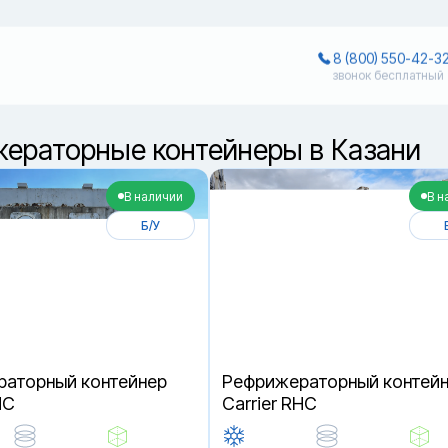
8 (800) 550-42-3
звонок бесплатный
ераторные контейнеры в Казани
В наличии
В н
Б/У
аторный контейнер
Рефрижераторный контей
HC
Carrier RHC