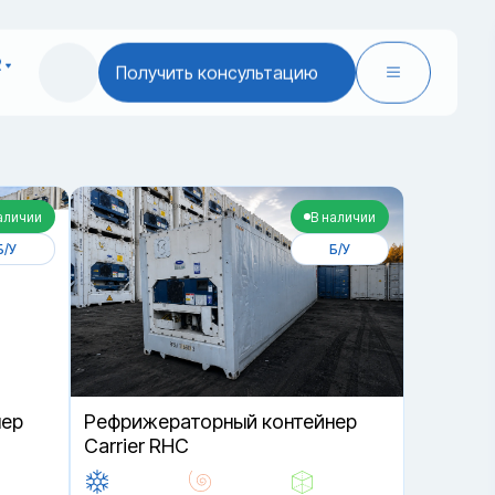
2
Получить консультацию
аличии
В наличии
Б/У
Б/У
нер
Рефрижераторный контейнер
Carrier RHC