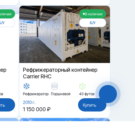
аличии
В наличии
Б/У
Б/У
нер
Рефрижераторный контейнер
Carrier RHC
ов
Рефрижератор
Поршневой
40 футов
2010 г.
ить
Купить
1 150 000 ₽
аличии
В наличии
Чат-мессенджер