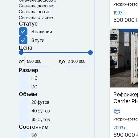
Рефрижерато
Сначала дорогие
Сначала новые
1997 г.
Сначала старые
590 000 
Статус
В наличии
В пути
Цена
от
до
Размер
HC
DC
Объём
Рефрижер
Carrier R
20 футов
40 футов
45 футов
Рефрижерато
Состояние
2003 г.
690 000 
Б/У