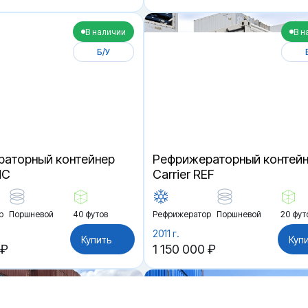
В наличии
В н
Б/У
аторный контейнер
Рефрижераторный контей
HC
Carrier REF
р
Поршневой
40 футов
Рефрижератор
Поршневой
20 фут
2011 г.
Купить
Куп
 ₽
1 150 000 ₽
В наличии
В н