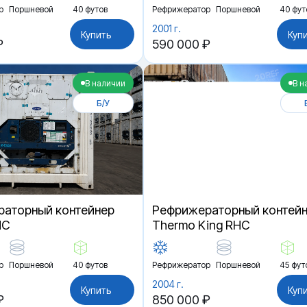
р
Поршневой
40 футов
Рефрижератор
Поршневой
40 фут
2001 г.
Купить
Куп
₽
590 000 ₽
В наличии
В н
Б/У
аторный контейнер
Рефрижераторный контей
HC
Thermo King RHC
р
Поршневой
40 футов
Рефрижератор
Поршневой
45 фут
2004 г.
Купить
Куп
₽
850 000 ₽