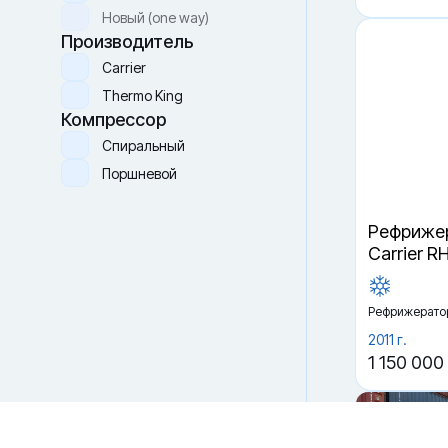
Новый (one way)
Производитель
Carrier
Thermo King
Компрессор
Спиральный
Поршневой
Файлы cookie
Рефрижер
Мы используем файлы cookie и обрабатываем
Carrier R
персональные данные с использованием Яндекс Метрики.
Продолжая пользоваться сайтом,
вы соглашаетесь с
Политикой конфиденциальности
и с обработкой
Персональных данных.
Рефрижерато
Принять
Отказаться
2011 г.
1 150 000