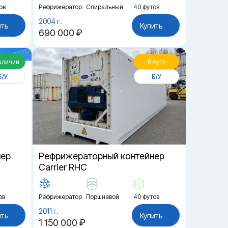
ов
Рефрижератор
Спиральный
40 футов
2004 г.
ить
Купить
690 000 ₽
аличии
В пути
Б/У
Б/У
нер
Рефрижераторный контейнер
Carrier RHC
ов
Рефрижератор
Поршневой
40 футов
2011 г.
ить
Купить
1 150 000 ₽