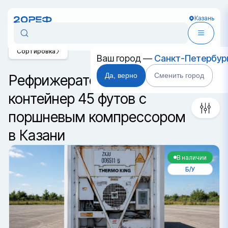
Казань
Сортировка
Ваш город —
Санкт-Петербур
Да, верно
Сменить город
Рефрижераторный
контейнер 45 футов с
поршневым компрессором
в Казани
В наличии
Б/У