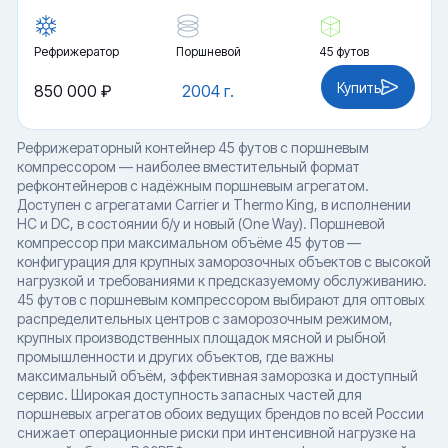
Рефрижератор
Поршневой
45 футов
Купить
850 000 ₽
2004 г.
Рефрижераторный контейнер 45 футов с поршневым
компрессором — наиболее вместительный формат
рефконтейнеров с надёжным поршневым агрегатом.
Доступен с агрегатами Carrier и Thermo King, в исполнении
HC и DC, в состоянии б/у и новый (One Way). Поршневой
компрессор при максимальном объёме 45 футов —
конфигурация для крупных заморозочных объектов с высокой
нагрузкой и требованиями к предсказуемому обслуживанию.
45 футов с поршневым компрессором выбирают для оптовых
распределительных центров с заморозочным режимом,
крупных производственных площадок мясной и рыбной
промышленности и других объектов, где важны
максимальный объём, эффективная заморозка и доступный
сервис. Широкая доступность запасных частей для
поршневых агрегатов обоих ведущих брендов по всей России
снижает операционные риски при интенсивной нагрузке на