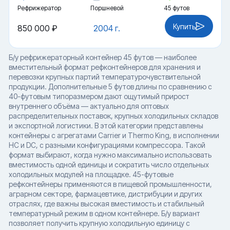
Рефрижератор
Поршневой
45 футов
Купить
850 000 ₽
2004 г.
Б/у рефрижераторный контейнер 45 футов — наиболее
вместительный формат рефконтейнеров для хранения и
перевозки крупных партий температурочувствительной
продукции. Дополнительные 5 футов длины по сравнению с
40-футовым типоразмером дают ощутимый прирост
внутреннего объёма — актуально для оптовых
распределительных поставок, крупных холодильных складов
и экспортной логистики. В этой категории представлены
контейнеры с агрегатами Carrier и Thermo King, в исполнении
HC и DC, с разными конфигурациями компрессора. Такой
формат выбирают, когда нужно максимально использовать
вместимость одной единицы и сократить число отдельных
холодильных модулей на площадке. 45-футовые
рефконтейнеры применяются в пищевой промышленности,
аграрном секторе, фармацевтике, дистрибуции и других
отраслях, где важны высокая вместимость и стабильный
температурный режим в одном контейнере. Б/у вариант
позволяет получить крупную холодильную единицу с