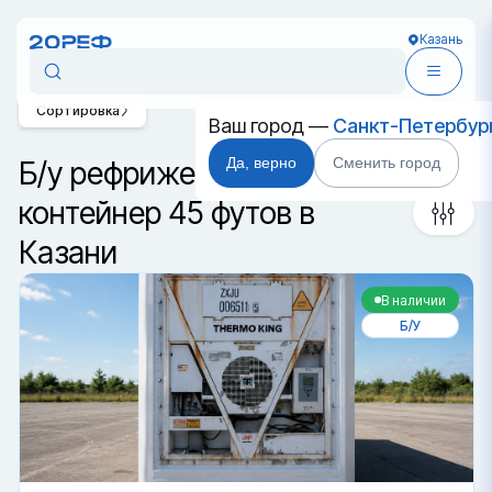
Казань
Сортировка
Ваш город —
Санкт-Петербур
Да, верно
Сменить город
Б/у рефрижераторный
контейнер 45 футов в
Казани
В наличии
Б/У