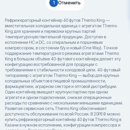
1
Отменить
Рефрижераторный контейнер 40 футов Thermo King —
вместительная холодильная единица с агрегатом Thermo
King для хранения и перевозки крупных партий
температурочувствительной продукции. Доступен в
исполнении HC и DC, со спиральным и поршневым
компрессором, в состоянии б/у и новый (One Way). Точное
поддержание температурного режима агрегатами Thermo
King в большом объёме 40-футового контейнера делает эту
конфигурацию востребованной для продукции с
требованиями к стабильности холодовой цепи. 40-футовый
типоразмер с агрегатом Thermo King — выбор для крупных
холодильных объектов в пищевой промышленности,
фармацевтике, аграрном секторе и оптовой дистрибуции.
Один контейнер вмещает крупную партию при одном
агрегате и одном подключении, снижая операционные
расходы по сравнению с несколькими меньшими единицами.
Развитая сервисная сеть Thermo King обеспечивает
доступность обслуживания по всей России. В 20РЕФ можно
купить рефрижераторный контейнер 40 футов Thermo King в
Казани в нужном исполнении, конфигурации компрессора и