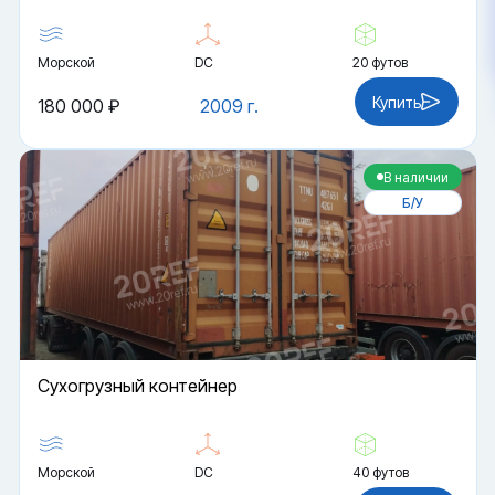
Морской
DC
20 футов
Купить
180 000 ₽
2009 г.
В наличии
Б/У
Cухогрузный контейнер
Морской
DC
40 футов