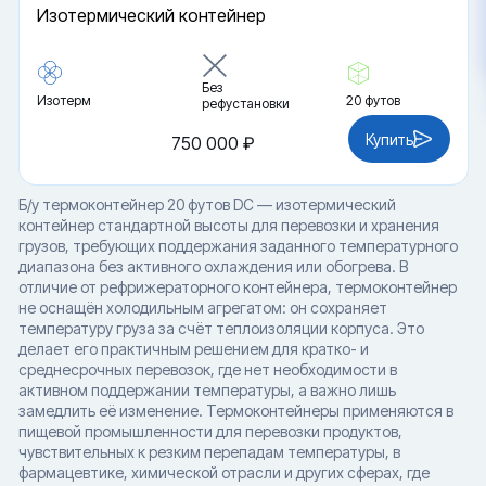
Изотермический контейнер
Без
Изотерм
20 футов
рефустановки
Купить
750 000 ₽
Б/у термоконтейнер 20 футов DC — изотермический
контейнер стандартной высоты для перевозки и хранения
грузов, требующих поддержания заданного температурного
диапазона без активного охлаждения или обогрева. В
отличие от рефрижераторного контейнера, термоконтейнер
не оснащён холодильным агрегатом: он сохраняет
температуру груза за счёт теплоизоляции корпуса. Это
делает его практичным решением для кратко- и
среднесрочных перевозок, где нет необходимости в
активном поддержании температуры, а важно лишь
замедлить её изменение. Термоконтейнеры применяются в
пищевой промышленности для перевозки продуктов,
чувствительных к резким перепадам температуры, в
фармацевтике, химической отрасли и других сферах, где