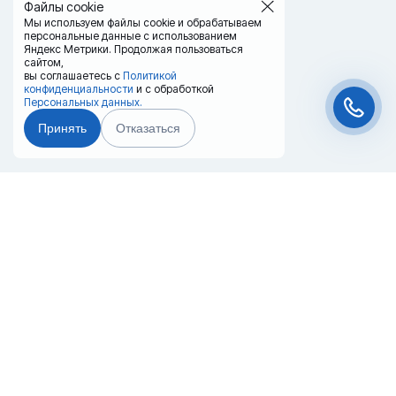
Файлы cookie
Мы используем файлы cookie и обрабатываем
персональные данные с использованием
Яндекс Метрики. Продолжая пользоваться
сайтом,
вы соглашаетесь с
Политикой
конфиденциальности
и с обработкой
Персональных данных.
Принять
Отказаться
Чат-мессенджер
Главная
Терминалы
Каталог
Услуги
Лизинг
Контакты
Партнёры
Реквизиты
Оплата
Вопрос-Ответ
Отзывы
+7 (812) 960-40-20
info@20ref.ru