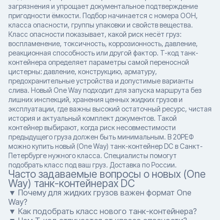
загрязнения и упрощает документальное подтверждение
пригодности ёмкости. Подбор начинается с номера ООН,
класса опасности, группы упаковки и свойств вещества.
Класс опасности показывает, какой риск несёт груз:
воспламенение, токсичность, коррозионность, давление,
реакционная способность или другой фактор. T-код танк-
контейнера определяет параметры самой переносной
цистерны: давление, конструкцию, арматуру,
предохранительные устройства и допустимые варианты
слива. Новый One Way подходит для запуска маршрута без
лишних инспекций, хранения ценных жидких грузов и
эксплуатации, где важны высокий остаточный ресурс, чистая
история и актуальный комплект документов. Такой
контейнер выбирают, когда риск несовместимости
предыдущего груза должен быть минимальным. В 20РЕФ
можно купить новый (One Way) танк-контейнер DC в Санкт-
Петербурге нужного класса. Специалисты помогут
подобрать класс под ваш груз. Доставка по России.
Часто задаваемые вопросы о новых (One
Way) танк-контейнерах DC
▼ Почему для жидких грузов важен формат One
Way?
▼ Как подобрать класс нового танк-контейнера?