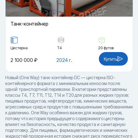
Танк-контейнер
Цистерна
Т4
20 футов
Купить
2 100 000 ₽
2024 г.
Новый (One Way) танк-контейнер DC — цистерна ISO-
контейнерного формата с минимальным износом после
одной транспортной перевозки. В категории представлены
классы T4, T7, T11, T12, T14 и T20 для разных жидких грузов:
пищевых продуктов, нефтепродуктов, химических веществ,
агрессивных сред и продуктов с повышенными требованиями
к давлению. One Way особенно важен для жидких грузов,
потому что история предыдущего содержимого цистерны
влияет на безопасность, качество продукта и санитарную
подготовку. Для пищевых, фармацевтических и химических
жидкостей прозрачная история снижает риск перекрёстного