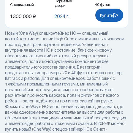
Торцевые
Специальный
40 футов
двери
Купить
1 300 000 ₽
2024 г.
Новый (One Way) спецконтейнер HC — специальный
контейнер в исполнении High Cube с минимальным износом
после одной транспортной перевозки. Увеличенная
внутренняя высота HC и состояние, близкое к новому,
обеспечивают высокий остаточный ресурс несущих
элементов, пола и конструктивных компонентов без
предварительного восстановления. В категории
представлены типоразмеры 20 и 40 футов в типах open top,
flat rack и platform. Для спецконтейнеров, работающих с
тяжёлыми промышленными грузами, минимальный
начальный износ несущих элементов особенно важен:
расчётная прочность каркаса, пола и фитингов с первого
рейса — залог надёжности при интенсивной нагрузке.
Формат One Way в HC-исполнении выбирают для задач, где
важны одновременно дополнительная высота для работы с
объёмными конструкциями и максимальный ресурс несущих
элементов для работы с тяжёлыми грузами. В 20РЕФ можно
купить новый (One Way) спецконтейнер HC в Санкт-