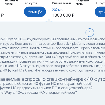
Торцевые
Торцевые
40 футов
Специальный
40 фут
двери
двери
2024 г.
Купить
Куп
 ₽
1 300 000 ₽
1
р 40 футов HC — крупноформатный специальный контейнер в испол
 грузов. Доступен в типах open top, flat rack и platform, в состоя
мата с дополнительной высотой HC обеспечивает широкие возмож
 загрузки или нестандартного размещения. Применяется в тяжёло
щем секторах, энергетике. Один 40-футовый спецконтейнер вмес
 единиц и упрощает логистику при работе с длинными конструкци
ая высота HC актуальна для open top при работе с высокими издел
р 40 футов HC в Санкт-Петербурге нужного конструктивного типа 
даваемые вопросы о спецконтейнерах 40 фут
 грузов выбирают 40 футов HC в спецконтейнере?
 футов HC предпочтительнее DC в спецконтейнере?
One Way в 40-футовом HC-спецконтейнере?