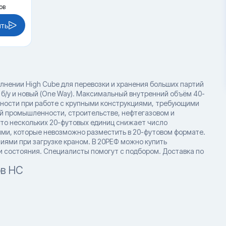
ов
ить
нении High Cube для перевозки и хранения больших партий
нии б/у и новый (One Way). Максимальный внутренний объём 40-
ности при работе с крупными конструкциями, требующими
й промышленности, строительстве, нефтегазовом и
то нескольких 20-футовых единиц снижает число
ями, которые невозможно разместить в 20-футовом формате.
иями при загрузке краном. В 20РЕФ можно купить
и состояния. Специалисты помогут с подбором. Доставка по
ов HC