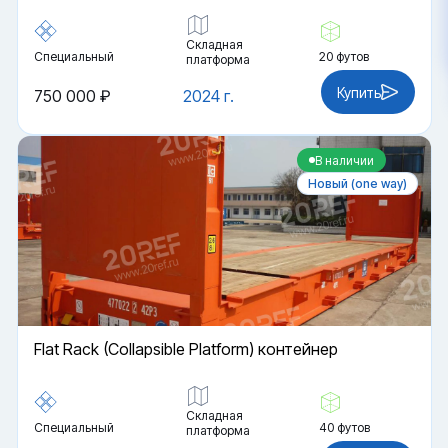
Складная
Специальный
20 футов
платформа
Купить
750 000 ₽
2024 г.
В наличии
Новый (one way)
Flat Rack (Collapsible Platform) контейнер
Складная
Специальный
40 футов
платформа