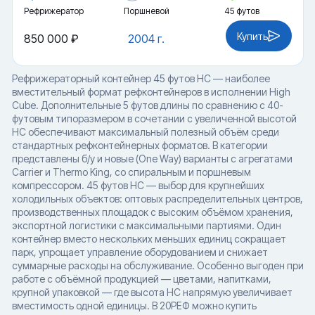
Рефрижератор
Поршневой
45 футов
Купить
850 000 ₽
2004 г.
Рефрижераторный контейнер 45 футов HC — наиболее
вместительный формат рефконтейнеров в исполнении High
Cube. Дополнительные 5 футов длины по сравнению с 40-
футовым типоразмером в сочетании с увеличенной высотой
HC обеспечивают максимальный полезный объём среди
стандартных рефконтейнерных форматов. В категории
представлены б/у и новые (One Way) варианты с агрегатами
Carrier и Thermo King, со спиральным и поршневым
компрессором. 45 футов HC — выбор для крупнейших
холодильных объектов: оптовых распределительных центров,
производственных площадок с высоким объёмом хранения,
экспортной логистики с максимальными партиями. Один
контейнер вместо нескольких меньших единиц сокращает
парк, упрощает управление оборудованием и снижает
суммарные расходы на обслуживание. Особенно выгоден при
работе с объёмной продукцией — цветами, напитками,
крупной упаковкой — где высота HC напрямую увеличивает
вместимость одной единицы. В 20РЕФ можно купить