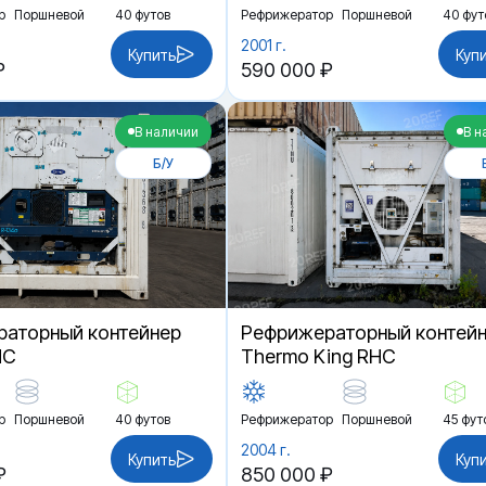
р
Поршневой
40 футов
Рефрижератор
Поршневой
40 фут
2001 г.
Купить
Куп
₽
590 000 ₽
В наличии
В н
Б/У
аторный контейнер
Рефрижераторный контей
HC
Thermo King RHC
р
Поршневой
40 футов
Рефрижератор
Поршневой
45 фут
2004 г.
Купить
Куп
₽
850 000 ₽