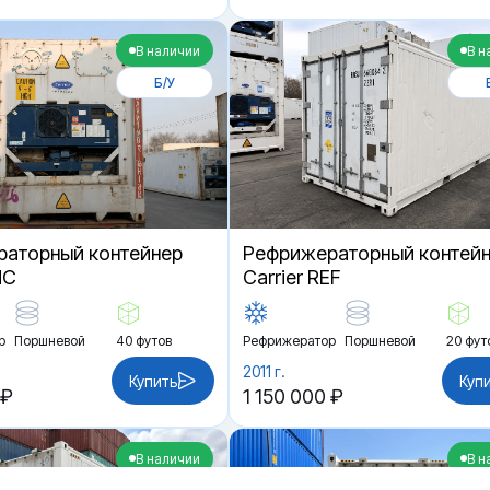
В наличии
В н
Б/У
аторный контейнер
Рефрижераторный контей
HC
Carrier REF
р
Поршневой
40 футов
Рефрижератор
Поршневой
20 фут
2011 г.
Купить
Куп
 ₽
1 150 000 ₽
В наличии
В н