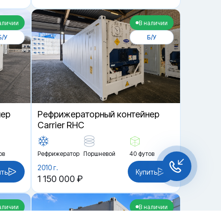
аличии
В наличии
Б/У
Б/У
нер
Рефрижераторный контейнер
Carrier RHC
ов
Рефрижератор
Поршневой
40 футов
2010 г.
ить
Купить
1 150 000 ₽
аличии
В наличии