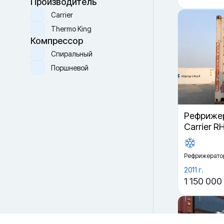
Производитель
Carrier
Thermo King
Компрессор
Спиральный
Поршневой
Рефрижер
Carrier R
Файлы cookie
Мы используем файлы cookie и обрабатываем
персональные данные с использованием Яндекс Метрики.
Продолжая пользоваться сайтом,
вы соглашаетесь с
Рефрижерато
Политикой конфиденциальности
и с обработкой
Персональных данных.
2011 г.
1 150 000
Принять
Отказаться