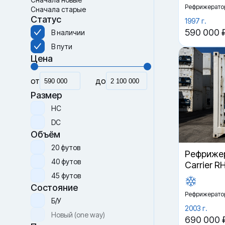
Рефрижерато
Сначала старые
Статус
1997 г.
590 000 
В наличии
В пути
Цена
от
до
Размер
HC
DC
Объём
20 футов
Рефрижер
40 футов
Carrier R
45 футов
Состояние
Рефрижерато
Б/У
2003 г.
Новый (one way)
690 000 