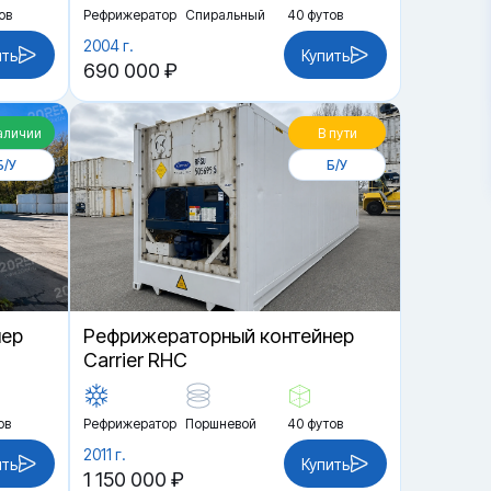
ов
Рефрижератор
Спиральный
40 футов
2004 г.
ить
Купить
690 000 ₽
аличии
В пути
Б/У
Б/У
нер
Рефрижераторный контейнер
Carrier RHC
ов
Рефрижератор
Поршневой
40 футов
2011 г.
ить
Купить
1 150 000 ₽