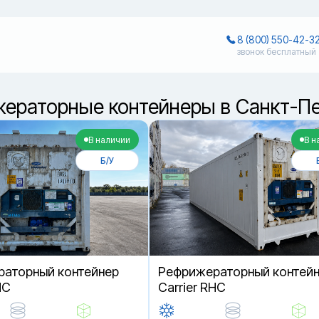
8 (800) 550-42-3
звонок бесплатный
ераторные контейнеры в Санкт-Пе
В наличии
В н
Б/У
аторный контейнер
Рефрижераторный контей
HC
Carrier RHC