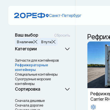
Санкт-Петербург
Ваш выбор
Рефриж
Сбросить
В наличии
В пути
Категории
Запчасти для контейнеров
Рефрижераторные
контейнеры
Специальные контейнеры
Cухогрузные морские
контейнеры
Танк-контейнеры
Сортировка
Термоконтейнеры
Рефрижер
Carrier R
Сначала дешевые
Сначала дорогие
Сначала новые