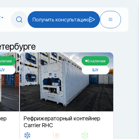
2
Получить консультацию
тербурге
аличии
В наличии
Б/У
Б/У
нер
Рефрижераторный контейнер
Carrier RHC