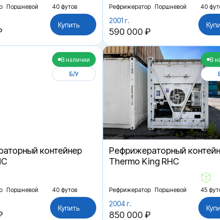
р
Поршневой
40 футов
Рефрижератор
Поршневой
40 фут
2001 г.
Купить
Куп
₽
590 000 ₽
В наличии
В н
Б/У
аторный контейнер
Рефрижераторный контей
HC
Thermo King RHC
р
Поршневой
40 футов
Рефрижератор
Поршневой
45 фут
2004 г.
Купить
Куп
₽
850 000 ₽