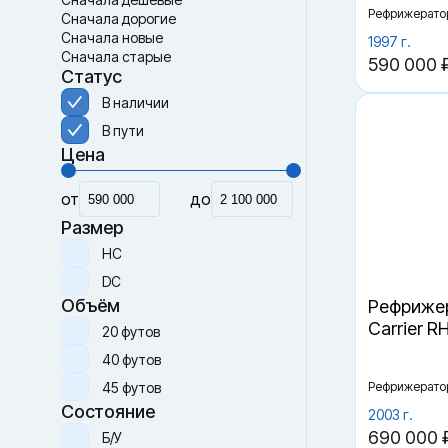
Рефрижерато
Сначала дорогие
Сначала новые
1997 г.
Сначала старые
590 000 
Статус
В наличии
В пути
Цена
от
до
Размер
HC
DC
Объём
Рефрижер
Carrier R
20 футов
40 футов
45 футов
Рефрижерато
Состояние
2003 г.
690 000 
Б/У