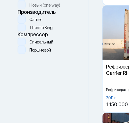
Новый (one way)
Производитель
Carrier
Thermo King
Компрессор
Спиральный
Поршневой
Рефрижер
Carrier R
Файлы cookie
Мы используем файлы cookie и обрабатываем
персональные данные с использованием Яндекс Метрики.
Продолжая пользоваться сайтом,
вы соглашаетесь с
Рефрижерато
Политикой конфиденциальности
и с обработкой
Персональных данных.
2011 г.
1 150 000
Принять
Отказаться