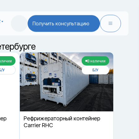
2
Получить консультацию
тербурге
аличии
В наличии
Б/У
Б/У
нер
Рефрижераторный контейнер
Carrier RHC