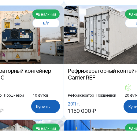
В наличии
В н
Б/У
аторный контейнер
Рефрижераторный контей
HC
Carrier REF
р
Поршневой
40 футов
Рефрижератор
Поршневой
20 фут
2011 г.
Купить
Куп
 ₽
1 150 000 ₽
В наличии
В н