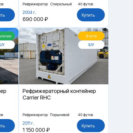
ов
Рефрижератор
Спиральный
40 футов
2004 г.
ить
Купить
690 000 ₽
аличии
В пути
Б/У
Б/У
нер
Рефрижераторный контейнер
Carrier RHC
ов
Рефрижератор
Поршневой
40 футов
2011 г.
ить
Купить
1 150 000 ₽