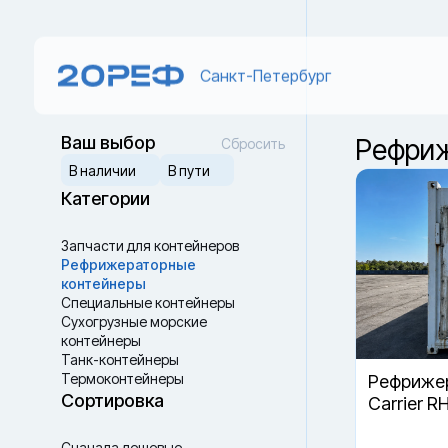
Санкт-Петербург
Ваш выбор
Рефриж
Сбросить
В наличии
В пути
Категории
Запчасти для контейнеров
Рефрижераторные
контейнеры
Специальные контейнеры
Cухогрузные морские
контейнеры
Танк-контейнеры
Термоконтейнеры
Рефрижер
Сортировка
Carrier R
Сначала дешевые