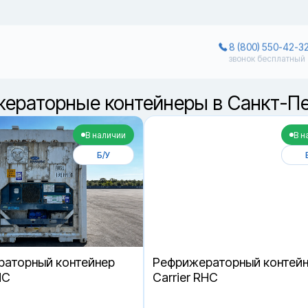
8 (800) 550-42-3
звонок бесплатный
ераторные контейнеры в Санкт-Пе
В наличии
В н
Б/У
аторный контейнер
Рефрижераторный контей
HC
Carrier RHC