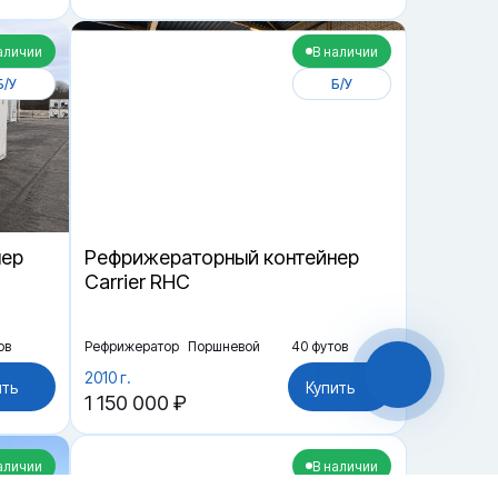
аличии
В наличии
Б/У
Б/У
нер
Рефрижераторный контейнер
Carrier RHC
ов
Рефрижератор
Поршневой
40 футов
2010 г.
ить
Купить
1 150 000 ₽
аличии
В наличии