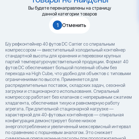
Вы будете перенаправлены на страницу
данной категории товаров
1
Отменить
Б/у рефконтейнер 40 футов DC Carrier со спиральным
компрессором — вместительный холодильный контейнер
стандартной высоты для хранения и перевозки крупных
партий температурочувствительной продукции. Формат 40
футов DC обеспечивает большой полезный объём без
перехода на High Cube, что удобно для объектов с типовыми
ограничениями по высоте. Применяется для
распределительных поставок, складских задач, сезонной
загрузки и стационарного использования. Спиральный
компрессор работает без клапанов с непрерывным сжатием
хладагента, обеспечивая тихую и равномерную работу
агрегата. При длительной стационарной нагрузке —
характерной для 40-футовых контейнеров — спиральная
конфигурация демонстрирует более низкое
энергопотребление и увеличенный межсервисный интервал
по сравнению с поршневым аналогом. Это снижает
суммарные операционные расходы при продолжительной