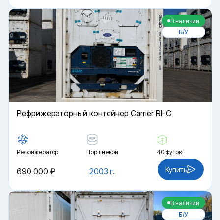
В наличии
Б/У
Рефрижераторный контейнер Carrier RHC
Рефрижератор
Поршневой
40 футов
Купить
690 000 ₽
2003 г.
Файлы cookie
Мы используем файлы cookie и обрабатываем
В наличии
персональные данные с использованием
Яндекс Метрики. Продолжая пользоваться
Б/У
сайтом,