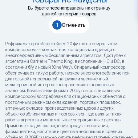
Вы будете перенаправлены на страницу
данной категории товаров
1
Отменить
Рефрижераторный контейнер 20 футов со спиральным
компрессором — компактная холодильная единица с
энергоэффективным бесклапанным агрегатом. Доступен с
агрегатами Carrier и Thermo King, в исполнении HC и DC, в
состоянии б/у и новый (One Way). Спиральный компрессор
обеспечивает тихую работу, низкое энергопотребление при
длительной непрерывной нагрузке и увеличенный
межсервисный интервал по сравнению с поршневым
аналогом. Компактный формат 20 футов со спиральным
компрессором востребован для стационарных объектов с
постоянным режимом охлаждения: торговых площадок,
аптечных складов, производственных цехов и других
объектов вблизи жилых и торговых зон, где важны тихая
работа агрегата и минимальные операционные расходы.
Применяется для охлаждения продуктов питания,
фармацевтики, напитков и цветов в небольших и средних
объёмах. В 20РЕФ можно купить рефрижераторный контейнер