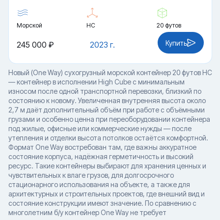
Морской
HC
20 футов
Купить
245 000 ₽
2023 г.
Новый (One Way) сухогрузный морской контейнер 20 футов HC
— контейнер в исполнении High Cube с минимальным
износом после одной транспортной перевозки, близкий по
состоянию к новому. Увеличенная внутренняя высота около
2,7 м даёт дополнительный объём при работе с объёмными
грузами и особенно ценна при переоборудовании контейнера
под жилые, офисные или коммерческие нужды — после
утепления и отделки высота потолков остаётся комфортной.
Формат One Way востребован там, где важны аккуратное
состояние корпуса, надёжная герметичность и высокий
ресурс. Такие контейнеры выбирают для хранения ценных и
чувствительных к влаге грузов, для долгосрочного
стационарного использования на объекте, а также для
архитектурных и строительных проектов, где внешний вид и
состояние конструкции имеют значение. По сравнению с
многолетним б/у контейнер One Way не требует