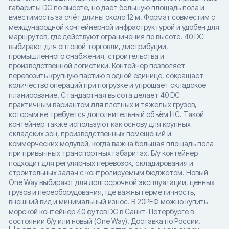
габариты DC по высоте, но даёт большую площадь пола и
вместимость за счёт длины около 12 м. Формат совместим с
международной контейнерной инфраструктурой и удобен для
маршрутов, где действуют ограничения по высоте. 40 DC
выбирают для оптовой торговли, дистрибуции,
промышленного снабжения, строительства и
производственной логистики. Контейнер позволяет
перевозить крупную партию в одной единице, сокращает
количество операций при погрузке и упрощает складское
планирование. Стандартная высота делает 40 DC
практичным вариантом для плотных и тяжёлых грузов,
которым не требуется дополнительный объём HC. Такой
контейнер также используют как основу для крупных
складских зон, производственных помещений и
коммерческих модулей, когда важна большая площадь пола
при привычных транспортных габаритах. Б/у контейнер
подходит для регулярных перевозок, складирования и
строительных задач с контролируемым бюджетом. Новый
One Way выбирают для долгосрочной эксплуатации, ценных
грузов и переоборудования, где важны герметичность,
внешний вид и минимальный износ. В 20РЕФ можно купить
морской контейнер 40 футов DC в Санкт-Петербурге в
состоянии б/у или новый (One Way). Доставка по России.