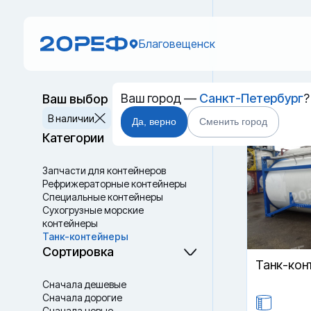
Благовещенск
Ваш город —
Санкт-Петербург
?
Ваш выбор
Новый 
Сбросить
В наличии
Да, верно
Сменить город
Категории
Запчасти для контейнеров
Рефрижераторные контейнеры
Специальные контейнеры
Cухогрузные морские
контейнеры
Танк-контейнеры
Термоконтейнеры
Сортировка
Танк-кон
Сначала дешевые
Сначала дорогие
Сначала новые