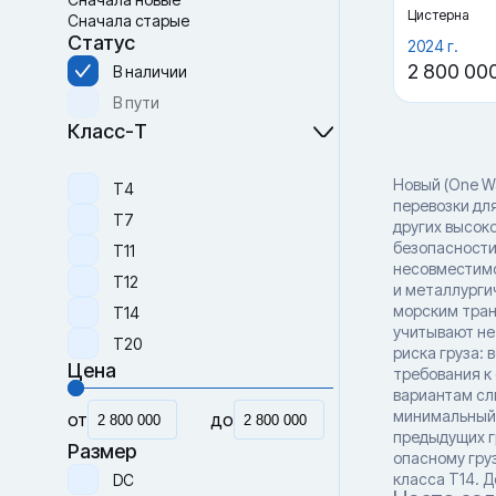
Цистерна
Сначала старые
Статус
2024 г.
2 800 00
В наличии
В пути
Класс-Т
Новый (One W
Т4
перевозки дл
Т7
других высок
безопасности
Т11
несовместимо
Т12
и металлурги
морским тран
Т14
учитывают не 
Т20
риска груза:
Цена
требования к
вариантам сл
минимальный 
от
до
предыдущих г
Размер
опасному груз
класса T14. Д
DC