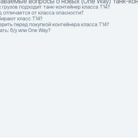
даваемые вопросы о новых (One Way) танк-кон
 грузов подходит танк-контейнер класса T14?
 отличается от класса опасности?
бирают класс T14?
рить перед покупкой контейнера класса T14?
ть: б/у или One Way?