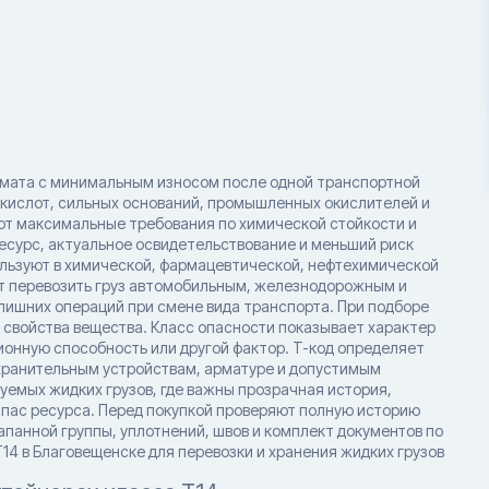
рмата с минимальным износом после одной транспортной
 кислот, сильных оснований, промышленных окислителей и
яют максимальные требования по химической стойкости и
есурс, актуальное освидетельствование и меньший риск
льзуют в химической, фармацевтической, нефтехимической
т перевозить груз автомобильным, железнодорожным и
 лишних операций при смене вида транспорта. При подборе
и свойства вещества. Класс опасности показывает характер
ионную способность или другой фактор. T-код определяет
хранительным устройствам, арматуре и допустимым
уемых жидких грузов, где важны прозрачная история,
пас ресурса. Перед покупкой проверяют полную историю
апанной группы, уплотнений, швов и комплект документов по
T14 в Благовещенске для перевозки и хранения жидких грузов