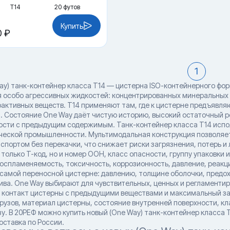
Т14
20 футов
Купить
0 ₽
1
ay) танк-контейнер класса T14 — цистерна ISO-контейнерного фо
я особо агрессивных жидкостей: концентрированных минеральных
оактивных веществ. T14 применяют там, где к цистерне предъявл
. Состояние One Way даёт чистую историю, высокий остаточный р
сти с предыдущим содержимым. Танк-контейнер класса T14 испо
ческой промышленности. Мультимодальная конструкция позволяе
спортом без перекачки, что снижает риски загрязнения, потерь и
только T-код, но и номер ООН, класс опасности, группу упаковки 
 воспламеняемость, токсичность, коррозионность, давление, реакц
 самой переносной цистерне: давлению, толщине оболочки, предо
ива. One Way выбирают для чувствительных, ценных и регламентир
контакт цистерны с предыдущими веществами и максимальный за
рузов, материал цистерны, состояние внутренней поверхности, кл
у. В 20РЕФ можно купить новый (One Way) танк-контейнер класса 
оставка по России.