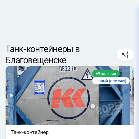
Благовещенск
Сортировка
Ваш город —
Санкт-Петербур
Да, верно
Сменить город
Танк-контейнеры в
Благовещенске
В наличии
Новый (one way)
Танк-контейнер