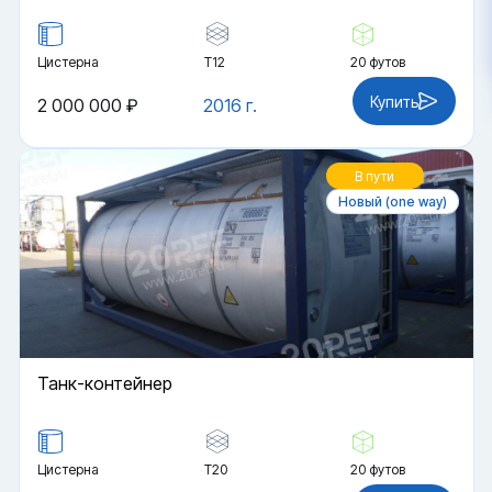
Цистерна
Т12
20 футов
Купить
2 000 000 ₽
2016 г.
В пути
Новый (one way)
Танк-контейнер
Цистерна
Т20
20 футов