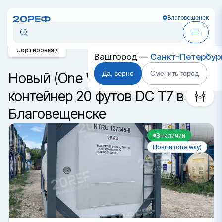
Благовещенск
Сортировка
Ваш город —
Санкт-Петербур
Да, верно
Сменить город
Новый (One Way) танк-
контейнер 20 футов DC T7 в
Благовещенске
В наличии
Новый (one way)