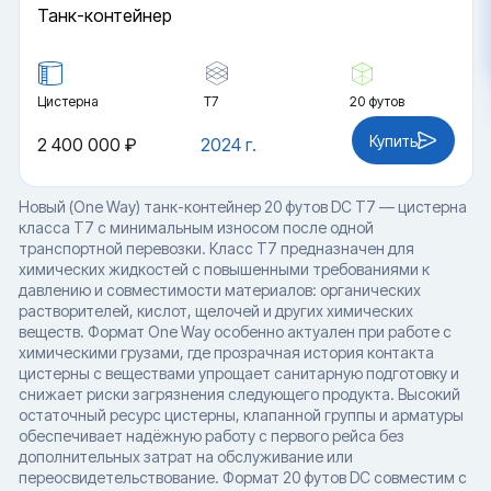
Танк-контейнер
Цистерна
Т7
20 футов
Купить
2 400 000 ₽
2024 г.
Новый (One Way) танк-контейнер 20 футов DC T7 — цистерна
класса T7 с минимальным износом после одной
транспортной перевозки. Класс T7 предназначен для
химических жидкостей с повышенными требованиями к
давлению и совместимости материалов: органических
растворителей, кислот, щелочей и других химических
веществ. Формат One Way особенно актуален при работе с
химическими грузами, где прозрачная история контакта
цистерны с веществами упрощает санитарную подготовку и
снижает риски загрязнения следующего продукта. Высокий
остаточный ресурс цистерны, клапанной группы и арматуры
обеспечивает надёжную работу с первого рейса без
дополнительных затрат на обслуживание или
переосвидетельствование. Формат 20 футов DC совместим с