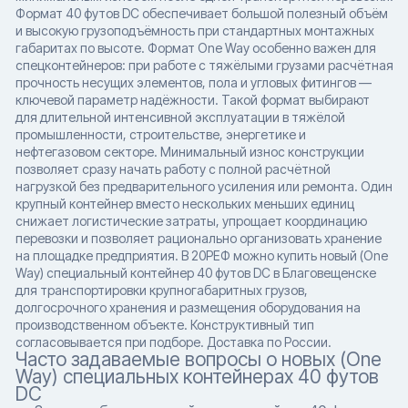
Формат 40 футов DC обеспечивает большой полезный объём
и высокую грузоподъёмность при стандартных монтажных
габаритах по высоте. Формат One Way особенно важен для
спецконтейнеров: при работе с тяжёлыми грузами расчётная
прочность несущих элементов, пола и угловых фитингов —
ключевой параметр надёжности. Такой формат выбирают
для длительной интенсивной эксплуатации в тяжёлой
промышленности, строительстве, энергетике и
нефтегазовом секторе. Минимальный износ конструкции
позволяет сразу начать работу с полной расчётной
нагрузкой без предварительного усиления или ремонта. Один
крупный контейнер вместо нескольких меньших единиц
снижает логистические затраты, упрощает координацию
перевозки и позволяет рационально организовать хранение
на площадке предприятия. В 20РЕФ можно купить новый (One
Way) специальный контейнер 40 футов DC в Благовещенске
для транспортировки крупногабаритных грузов,
долгосрочного хранения и размещения оборудования на
производственном объекте. Конструктивный тип
согласовывается при подборе. Доставка по России.
Часто задаваемые вопросы о новых (One
Way) специальных контейнерах 40 футов
DC