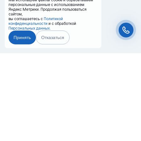
персональные данные с использованием
Яндекс Метрики. Продолжая пользоваться
сайтом,
вы соглашаетесь с
Политикой
конфиденциальности
и с обработкой
Персональных данных.
Принять
Отказаться
Чат-мессенджер
Главная
Терминалы
Каталог
Услуги
Лизинг
Контакты
Партнёры
Реквизиты
Оплата
Вопрос-Ответ
Отзывы
8 (800) 550-42-32
blagoveschensk@20ref.ru
г. Благовещенск, Пограничная 142