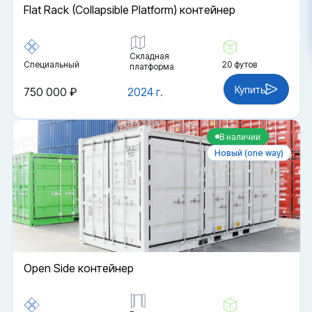
Flat Rack (Collapsible Platform) контейнер
Складная
Специальный
20 футов
платформа
Купить
750 000 ₽
2024 г.
В наличии
Новый (one way)
Open Side контейнер