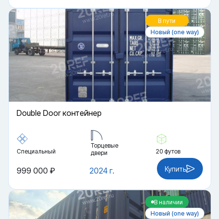
В пути
Новый (one way)
Double Door контейнер
Торцевые
Специальный
20 футов
двери
Купить
999 000 ₽
2024 г.
В наличии
Новый (one way)