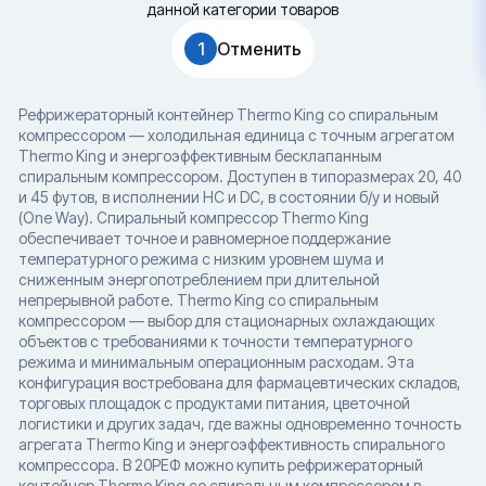
данной категории товаров
1
Отменить
Рефрижераторный контейнер Thermo King со спиральным
компрессором — холодильная единица с точным агрегатом
Thermo King и энергоэффективным бесклапанным
спиральным компрессором. Доступен в типоразмерах 20, 40
и 45 футов, в исполнении HC и DC, в состоянии б/у и новый
(One Way). Спиральный компрессор Thermo King
обеспечивает точное и равномерное поддержание
температурного режима с низким уровнем шума и
сниженным энергопотреблением при длительной
непрерывной работе. Thermo King со спиральным
компрессором — выбор для стационарных охлаждающих
объектов с требованиями к точности температурного
режима и минимальным операционным расходам. Эта
конфигурация востребована для фармацевтических складов,
торговых площадок с продуктами питания, цветочной
логистики и других задач, где важны одновременно точность
агрегата Thermo King и энергоэффективность спирального
компрессора. В 20РЕФ можно купить рефрижераторный
контейнер Thermo King со спиральным компрессором в